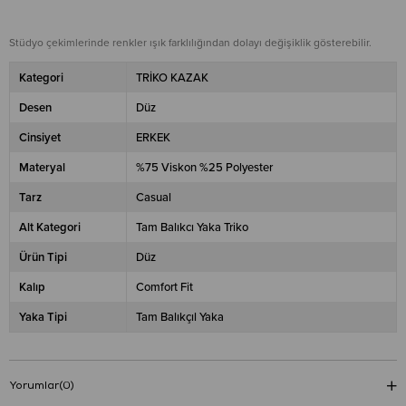
Stüdyo çekimlerinde renkler ışık farklılığından dolayı değişiklik gösterebilir.
Kategori
TRİKO KAZAK
Desen
Düz
Cinsiyet
ERKEK
Materyal
%75 Viskon %25 Polyester
Tarz
Casual
Alt Kategori
Tam Balıkcı Yaka Triko
Ürün Tipi
Düz
Kalıp
Comfort Fit
Yaka Tipi
Tam Balıkçıl Yaka
Yorumlar
(0)