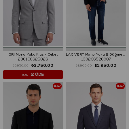
GRİ Mono Yaka Klasik Ceket
LACİVERT Mono Yaka 2 Düğme Çift Yırtmaç Ceket
2301C0625026
1302C6520007
₺3.750,00
₺1.250,00
₺5.950,00
₺2.900,00
2 ÖDE
3 AL
%57
%57