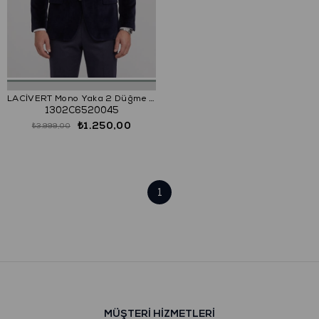
LACİVERT Mono Yaka 2 Düğme Çift Yırtmaç Ceket
1302C6520045
₺1.250,00
₺3.999,00
1
MÜŞTERİ HİZMETLERİ