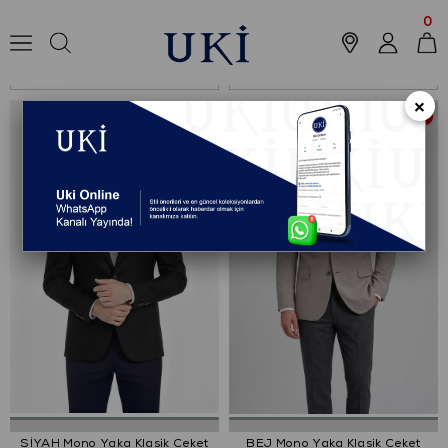
Anasayfa
Koleksiyon
Ceket
Klasik Ceket
0
Sıralama
Filtreleme
×
%78
%78
SİYAH Mono Yaka Klasik Ceket
BEJ Mono Yaka Klasik Ceket