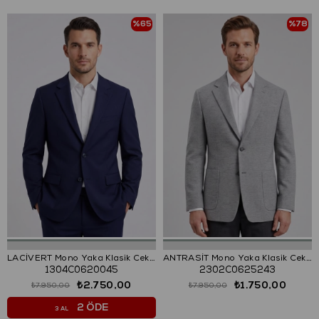
%65
%78
LACİVERT Mono Yaka Klasik Ceket
ANTRASİT Mono Yaka Klasik Ceket
1304C0620045
2302C0625243
₺2.750,00
₺1.750,00
₺7.950,00
₺7.950,00
2 ÖDE
3 AL