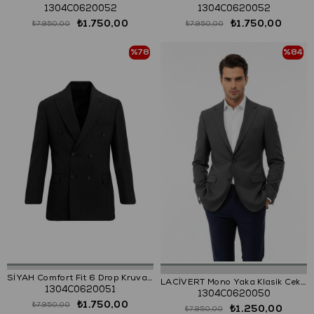
1304C0620052
1304C0620052
₺1.750,00
₺1.750,00
₺7.950,00
₺7.950,00
%78
%84
SİYAH Comfort Fit 6 Drop Kruvaze Ceket
LACİVERT Mono Yaka Klasik Ceket
1304C0620051
1304C0620050
₺1.750,00
₺7.950,00
₺1.250,00
₺7.950,00