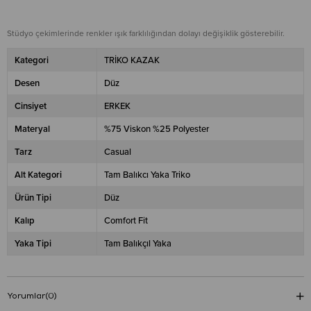
Stüdyo çekimlerinde renkler ışık farklılığından dolayı değişiklik gösterebilir.
Kategori
TRİKO KAZAK
Desen
Düz
Cinsiyet
ERKEK
Materyal
%75 Viskon %25 Polyester
Tarz
Casual
Alt Kategori
Tam Balıkcı Yaka Triko
Ürün Tipi
Düz
Kalıp
Comfort Fit
Yaka Tipi
Tam Balıkçıl Yaka
Yorumlar
(0)