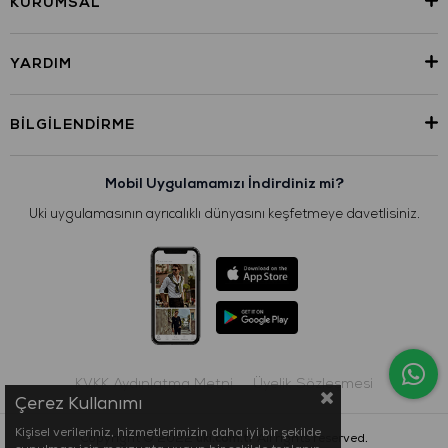
KURUMSAL
YARDIM
BILGILENDIRME
Mobil Uygulamamızı İndirdiniz mi?
Uki uygulamasının ayrıcalıklı dünyasını keşfetmeye davetlisiniz.
KVKK Aydınlatma Metni
Üyelik Sözleşmesi
Çerez Kullanımı
Kişisel verileriniz, hizmetlerimizin daha iyi bir şekilde
Copyright © 2022
uki.com.tr
All rights reserved.