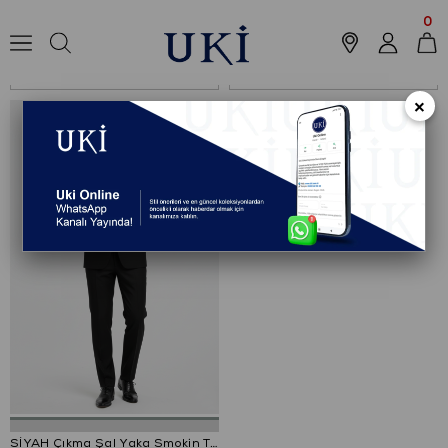
Anasayfa
Koleksiyon
Takım Elbise
Smokin Takım Elbise
0
Sıralama
Filtreleme
×
%72
SİYAH Çıkma Şal Yaka Smokin Takım