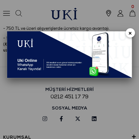
KARGO BİLGİLERİ
0
- DHL Kargo standart kargo hizmeti - 72 TL
- 750 TL ve üzeri alışverişlerde ücretsiz kargo avantajı.
×
- Siparişleriniz 2 iş günü içerisinde kargoya verilmektedir.
Kampanya
(
dönemleri yaşanan yoğunluktan dolayı bu süre
uzayabilmektedir.
)
MÜŞTERİ HİZMETLERİ
0212 451 17 79
SOSYAL MEDYA
KURUMSAL