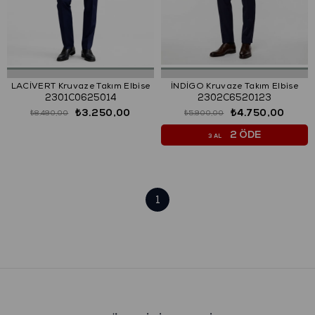
LACİVERT Kruvaze Takım Elbise
İNDİGO Kruvaze Takım Elbise
2301C0625014
2302C6520123
₺3.250,00
₺4.750,00
₺8.490,00
₺5.900,00
2 ÖDE
3 AL
1