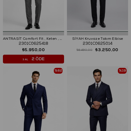
ANTRASİT Comfort Fit , Keten , Kruvaze 6 Düğme , Çift Yırtmaçlı, Çizgili Takım Elbise
SİYAH Kruvaze Takım Elbise
2301C0625418
2301C0625014
₺5.950,00
₺3.250,00
₺8.490,00
2 ÖDE
3 AL
%62
%19