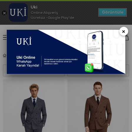
Uki
Görüntüle
Online Alışveriş
Ücretsiz -Google Play'de
×
0
Anasayfa
Koleksiyon
Takım Elbise
Kruvaze Takım Elbise
Sıralama
Filtreleme