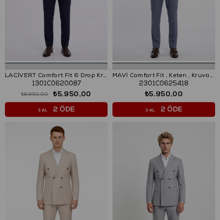
LACİVERT Comfort Fit 6 Drop Kruvaze Takım Elbise
MAVİ Comfort Fit , Keten , Kruvaze 6 Düğme , Çift Yırtmaçlı, Çizgili Takım Elbise
1301C0620087
2301C0625418
₺5.950,00
₺5.950,00
₺8.950,00
2 ÖDE
2 ÖDE
3 AL
3 AL