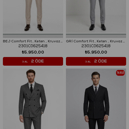
BEJ Comfort Fit , Keten , Kruvaze 6 Düğme , Çift Yırtmaçlı, Çizgili Takım Elbise
GRİ Comfort Fit , Keten , Kruvaze 6 Düğme , Çift Yırtmaçlı, Çizgili Takım Elbise
2301C0625418
2301C0625418
₺5.950,00
₺5.950,00
2 ÖDE
2 ÖDE
3 AL
3 AL
%62