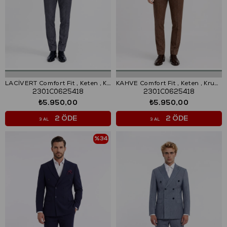
LACİVERT Comfort Fit , Keten , Kruvaze 6 Düğme , Çift Yırtmaçlı, Çizgili Takım Elbise
KAHVE Comfort Fit , Keten , Kruvaze 6 Düğme , Çift Yırtmaçlı, Çizgili Takım Elbise
2301C0625418
2301C0625418
₺5.950,00
₺5.950,00
2 ÖDE
2 ÖDE
3 AL
3 AL
%34