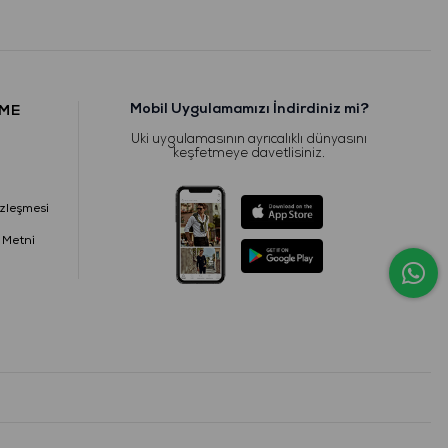
Mobil Uygulamamızı İndirdiniz mi?
RME
Uki uygulamasının ayrıcalıklı dünyasını
keşfetmeye davetlisiniz.
zleşmesi
 Metni
i