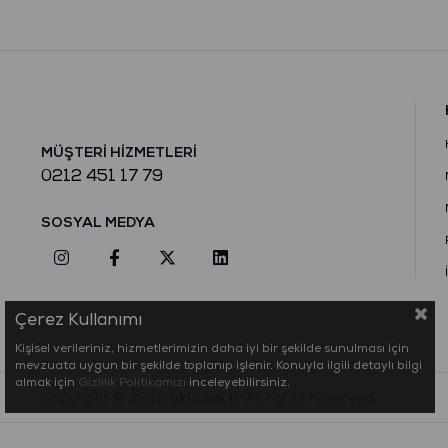
MÜŞTERİ HİZMETLERİ
0212 451 17 79
SOSYAL MEDYA
Çerez Kullanımı
Kişisel verileriniz, hizmetlerimizin daha iyi bir şekilde sunulması için
mevzuata uygun bir şekilde toplanıp işlenir. Konuyla ilgili detaylı bilgi
almak için
Gizlilik Politikamızı
inceleyebilirsiniz.
Copyright © 2022
uki.com.tr
All rights reserved.