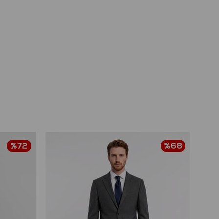
%72
%68