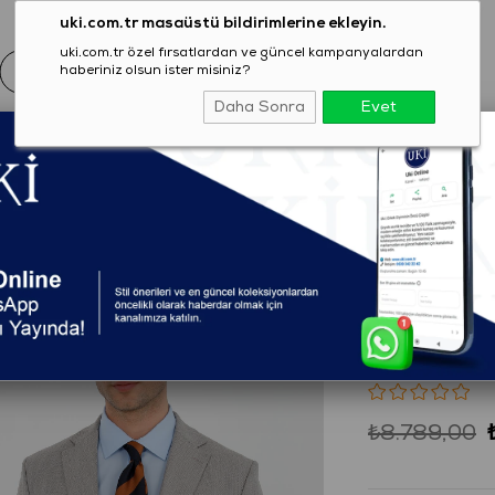
uki.com.tr masaüstü bildirimlerine ekleyin.
uki.com.tr özel fırsatlardan ve güncel kampanyalardan
haberiniz olsun ister misiniz?
Daha Sonra
Evet
EZON
GİYİM
AYAKKABI
AKSESUAR
T-SHIRT
Rİ Comfort Fit 6 Drop Takım Elbise
(2301C6420088)
GRİ Comf
Elbise
₺8.789,00