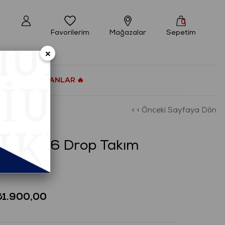
0
Favorilerim
Mağazalar
Sepetim
×
ÇOK SATANLAR 🔥
< < Önceki Sayfaya Dön
ort Fit 6 Drop Takım
₺1.900,00