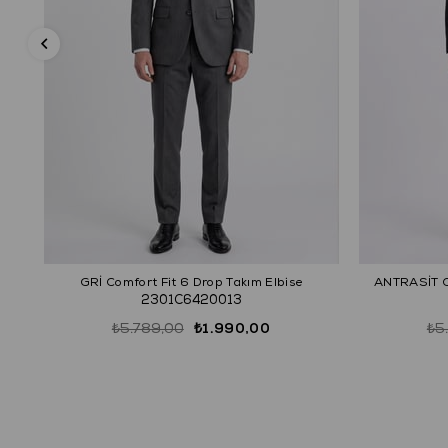
GRİ Comfort Fit 6 Drop Takım Elbise
ANTRASİT Co
2301C6420013
₺5.789,00
₺1.990,00
₺5