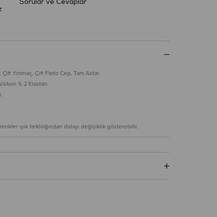
Sorular ve Cevaplar
z
ift Yırtmaç, Çift Fleto Cep, Tam Astar
Viskon % 2 Elastan
.
nkler ışık farklılığından dolayı değişiklik gösterebilir.