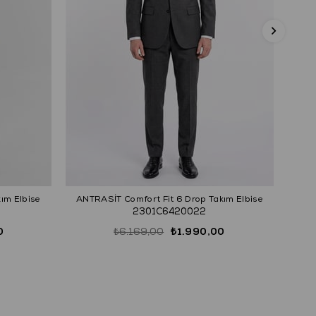
ım Elbise
ANTRASİT Comfort Fit 6 Drop Takım Elbise
LAC
2301C6420022
0
₺6.169,00
₺1.990,00