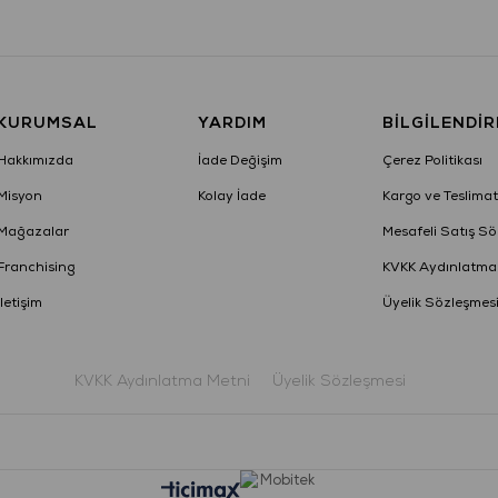
KURUMSAL
YARDIM
BILGILENDI
Hakkımızda
İade Değişim
Çerez Politikası
Misyon
Kolay İade
Kargo ve Teslimat
Mağazalar
Mesafeli Satış Sö
Franchising
KVKK Aydınlatma
İletişim
Üyelik Sözleşmes
KVKK Aydınlatma Metni
Üyelik Sözleşmesi