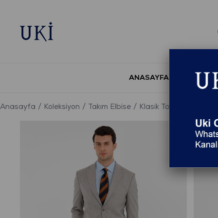
ANASAYFA
YENİ S
Anasayfa
Koleksiyon
Takım Elbise
Klasik Takım Elbise
G