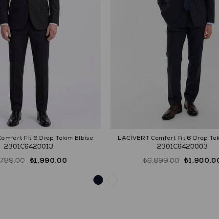
mfort Fit 6 Drop Takım Elbise
LACİVERT Comfort Fit 6 Drop Tak
2301C6420013
2301C6420003
.789,00
₺1.990,00
₺6.899,00
₺1.900,0