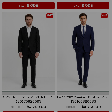
2 ÖDE
2 ÖDE
3 AL
3 AL
%47
%47
SİYAH Mono Yaka Klasik Takım Elbise
LACİVERT Comfort Fit Mono Yaka 6 Drop Kapaklı Cep Klasik Takım Elbise
1301C0620093
1301C0620083
₺4.750,00
₺4.750,00
₺8.950,00
₺8.950,00