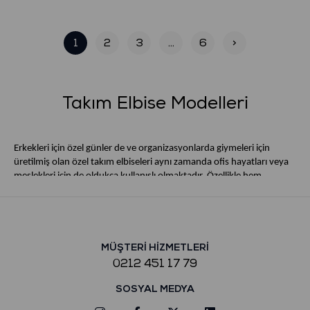
1
2
3
...
6
>
Takım Elbise Modelleri
Erkekleri için özel günler de ve organizasyonlarda giymeleri için
üretilmiş olan özel takım elbiseleri aynı zamanda ofis hayatları veya
meslekleri için de oldukça kullanışlı olmaktadır. Özellikle hem
erkeklerin hem de kadınların hayatlarında kendilerini en az bir kez
olsa da özel hissettikleri düğünlerinde bugüne özel olarak seçtikleri
kıyafetler bulunmaktadır.
Takım Elbise
Düğünler için özel olarak damatlık adını alsa da
MÜŞTERİ HİZMETLERİ
temelde erkeklerin pantolon, gömlek, yelek ve ceketlerini den oluşan
0212 451 17 79
kombinlerini temsil etmektedir.
SOSYAL MEDYA
Özellikle kişilerin tarzını en iyi yansıtacak damatlık takımı seçmesi
veya günlük hayatlarında da klasik tarzı benimsemiş ve iş hayatları