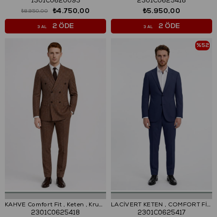
1301C0620093
2301C0625418
₺4.750,00
₺5.950,00
₺8.950,00
2 ÖDE
2 ÖDE
3 AL
3 AL
%52
KAHVE Comfort Fit , Keten , Kruvaze 6 Düğme , Çift Yırtmaçlı, Çizgili Takım Elbise
LACİVERT KETEN , COMFORT FİT , MONO YAKA, 2 DÜĞME ÇİFT YIRTMAÇ, CASUAL TAKIM ELBİSE
2301C0625418
2301C0625417