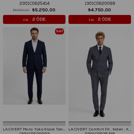
2301C0625414
1301C0620099
₺5.250,00
₺4.750,00
₺9.950,00
2 ÖDE
2 ÖDE
3 AL
3 AL
%47
LACİVERT Mono Yaka Klasik Takım Elbise
LACİVERT Comfort Fit , Keten , Kruvaze 6 Düğme , Çift Yırtmaçlı, Çizgili Takım Elbise