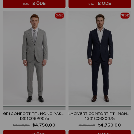
2 ÖDE
2 ÖDE
3 AL
3 AL
%52
%52
GRİ COMFORT FİT , MONO YAKA, 2 DÜĞME ÇİFT YIRTMAÇ ÇİZGİLİ KLASİK TAKIM ELBİSE
LACİVERT COMFORT FİT , MONO YAKA, 2 DÜĞME ÇİFT YIRTMAÇ ÇİZGİLİ KLASİK TAKIM ELBİSE
1301C0620075
1301C0620075
₺4.750,00
₺4.750,00
₺9.950,00
₺9.950,00