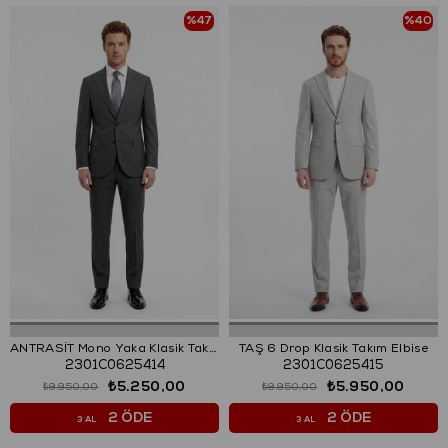
%47
%40
ANTRASİT Mono Yaka Klasik Takım Elbise
TAŞ 6 Drop Klasik Takım Elbise
2301C0625414
2301C0625415
₺5.250,00
₺5.950,00
₺9.950,00
₺9.950,00
2 ÖDE
2 ÖDE
3 AL
3 AL