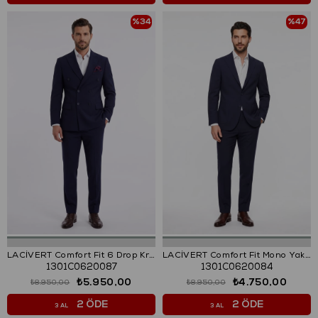
%34
%47
LACİVERT Comfort Fit 6 Drop Kruvaze Takım Elbise
LACİVERT Comfort Fit Mono Yaka 2 Düğme Çift Yırtmaçlı Kapaklı Cep 6 Drop Casual Takım Elbise
1301C0620087
1301C0620084
₺5.950,00
₺4.750,00
₺8.950,00
₺8.950,00
2 ÖDE
2 ÖDE
3 AL
3 AL