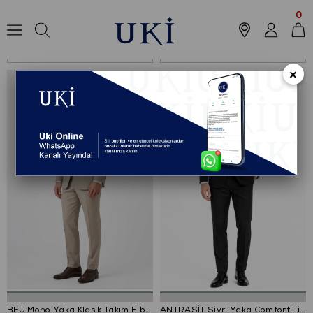
Anasayfa
Koleksiyon
Takım Elbise
0
Sıralama
Filtreleme
×
%47
BEJ Mono Yaka Klasik Takım Elbise
ANTRASİT Sivri Yaka Comfort Fit Klasik Takım Elbise