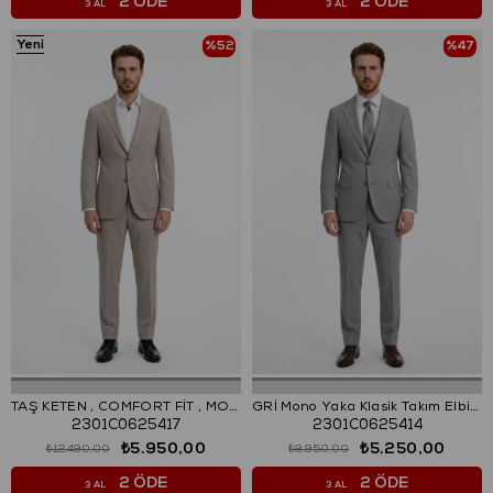
2 ÖDE
2 ÖDE
3 AL
3 AL
Yeni
%52
%47
TAŞ KETEN , COMFORT FİT , MONO YAKA, 2 DÜĞME ÇİFT YIRTMAÇ, CASUAL TAKIM ELBİSE
GRİ Mono Yaka Klasik Takım Elbise
2301C0625417
2301C0625414
₺5.950,00
₺5.250,00
₺12.490,00
₺9.950,00
2 ÖDE
2 ÖDE
3 AL
3 AL