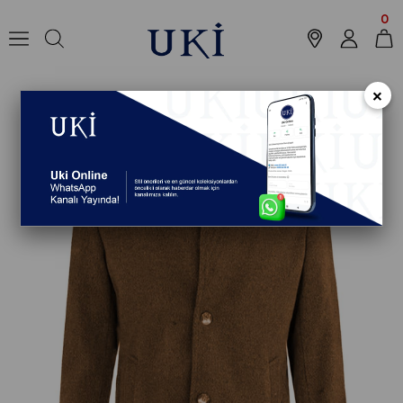
Anasayfa
Koleksiyon
Dış Giyim
Kaban
TABA Kaşe Kaban
0
×