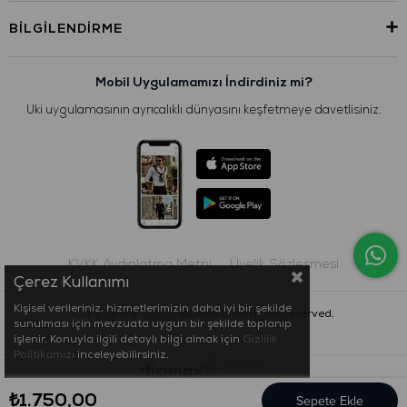
BILGILENDIRME
Mobil Uygulamamızı İndirdiniz mi?
Uki uygulamasının ayrıcalıklı dünyasını keşfetmeye davetlisiniz.
KVKK Aydınlatma Metni
Üyelik Sözleşmesi
Çerez Kullanımı
Kişisel verileriniz, hizmetlerimizin daha iyi bir şekilde
Copyright © 2022
uki.com.tr
All rights reserved.
sunulması için mevzuata uygun bir şekilde toplanıp
işlenir. Konuyla ilgili detaylı bilgi almak için
Gizlilik
Politikamızı
inceleyebilirsiniz.
₺1.750,00