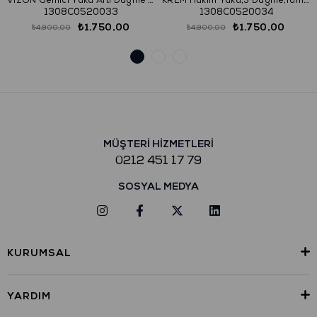
VİZON Gemici Yaka Altı Düğme Kaban
KREM Hakim Yaka,5 Düğme,Tam Astar,Yan Cep,Tek Yırtmaç,Vatkasız
1308C0520033
1308C0520034
₺1.750,00
₺1.750,00
₺4.900,00
₺4.900,00
MÜŞTERİ HİZMETLERİ
0212 451 17 79
SOSYAL MEDYA
KURUMSAL
YARDIM