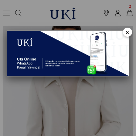
Anasayfa
Koleksiyon
Dış Giyim
Kaban
KREM Hakim Yaka,5 Düğme,T
0
×