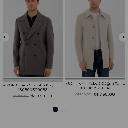
KREM Hakim Yaka,5 Düğme,Tam Astar,Yan Cep,Tek Yırtmaç,Vatkasız
VİZON Gemici Yaka Altı Düğme Kaban
1308C0520034
1308C0520033
₺1.750,00
₺4.900,00
₺1.750,00
₺4.900,00