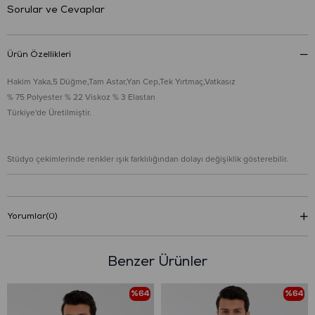
Sorular ve Cevaplar
Ürün Özellikleri
Hakim Yaka,5 Düğme,Tam Astar,Yan Cep,Tek Yırtmaç,Vatkasız
% 75 Polyester % 22 Viskoz % 3 Elastan
Türkiye'de Üretilmiştir.
Stüdyo çekimlerinde renkler ışık farklılığından dolayı değişiklik gösterebilir.
Yorumlar
(0)
Benzer Ürünler
%64
%64