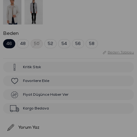
Beden
46
48
50
52
54
56
58
Beden Tablosu
Kritik Stok
Favorilere Ekle
Fiyat Düşünce Haber Ver
Kargo Bedava
Yorum Yaz