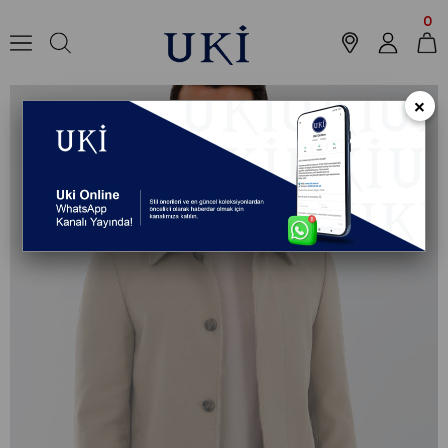
Anasayfa
Koleksiyon
Dış Giyim
Kaban
KREM Hakim Yaka,5 Düğme,T
0
×