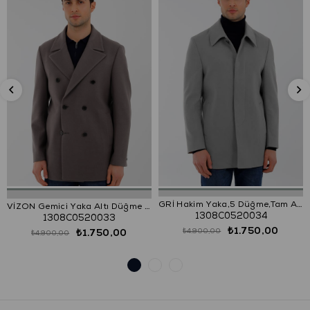
GRİ Hakim Yaka,5 Düğme,Tam Astar,Yan Cep,Tek Yırtmaç,Vatkasız
VİZON Gemici Yaka Altı Düğme Kaban
1308C0520034
1308C0520033
₺1.750,00
₺1.750,00
₺4.900,00
₺4.900,00