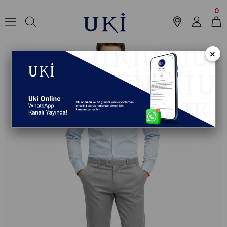
Anasayfa
Koleksiyon
Pantolon
Chino Pantolon
TAŞ Comfort Fit C
0
×