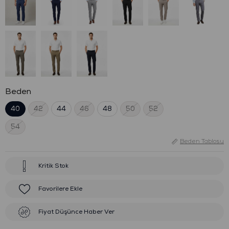
Beden
40
42
44
46
48
50
52
54
Beden Tablosu
Kritik Stok
Favorilere Ekle
Fiyat Düşünce Haber Ver