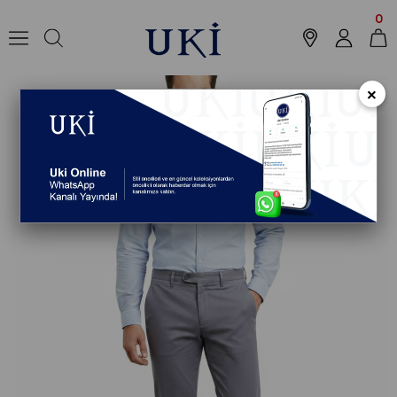
Anasayfa
Koleksiyon
Pantolon
Chino Pantolon
CAMEL Comfort Fit
0
×