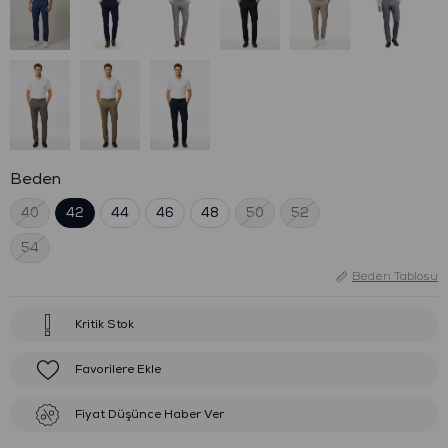
Beden
40
42
44
46
48
50
52
54
Beden Tablosu
Kritik Stok
Favorilere Ekle
Fiyat Düşünce Haber Ver