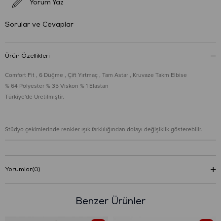
Yorum Yaz
Sorular ve Cevaplar
Ürün Özellikleri
Comfort Fit , 6 Düğme , Çift Yırtmaç , Tam Astar , Kruvaze Takm Elbise
% 64 Polyester % 35 Viskon % 1 Elastan
Türkiye'de Üretilmiştir.
Stüdyo çekimlerinde renkler ışık farklılığından dolayı değişiklik gösterebilir.
Yorumlar
(0)
Benzer Ürünler