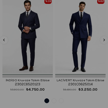
%19
%62
İNDİGO Kruvaze Takım Elbise
LACİVERT Kruvaze Takım Elbise
2302C6520123
2301C0625014
₺4.750,00
₺3.250,00
₺5.900,00
₺8.490,00