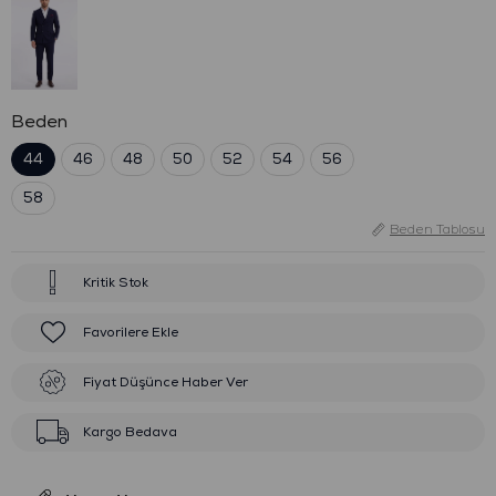
Beden
44
46
48
50
52
54
56
58
Beden Tablosu
Kritik Stok
Favorilere Ekle
Fiyat Düşünce Haber Ver
Kargo Bedava