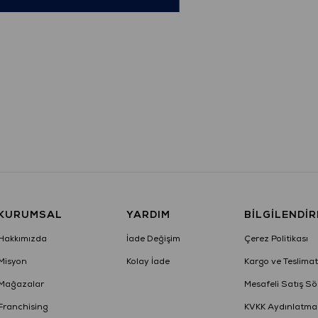
KURUMSAL
YARDIM
BILGILENDI
Hakkımızda
İade Değişim
Çerez Politikası
Misyon
Kolay İade
Kargo ve Teslimat
Mağazalar
Mesafeli Satış Sö
Franchising
KVKK Aydınlatma