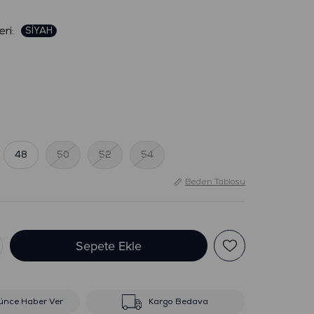
:
48
50
52
54
Beden Tablosu
ünce Haber Ver
Kargo Bedava