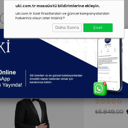
uki.com.tr masaüstü bildirimlerine ekleyin.
uki.com.tr özel fırsatlardan ve güncel kampanyalardan
haberiniz olsun ister misiniz?
Daha Sonra
Evet
EZON
GİYİM
AYAKKABI
AKSESUAR
T-SHIRT
SİYAH Çıkma Şal Yaka Smokin Takım
(2301C6420026)
SİYAH Ç
Takım
₺5.849,00