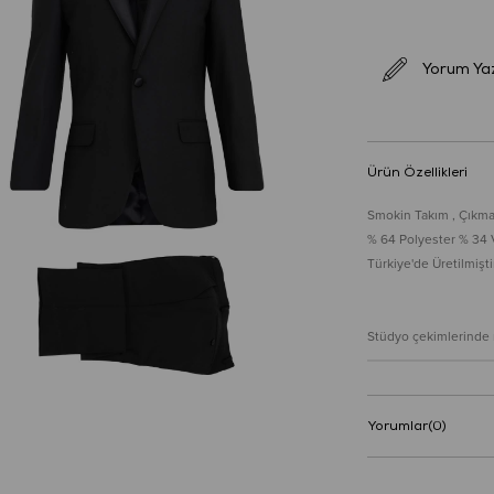
Yorum Ya
Ürün Özellikleri
Smokin Takım , Çıkm
% 64 Polyester % 34 
Türkiye'de Üretilmiştir
Stüdyo çekimlerinde re
Yorumlar
(0)