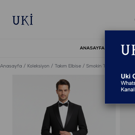
ANASAYFA
YENİ S
Anasayfa
Koleksiyon
Takım Elbise
Smokin Takım Elbise