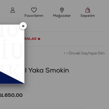
0
Favorilerim
Mağazalar
Sepetim
×
ÇOK SATANLAR 🔥
< < Önceki Sayfaya Dön
ıkma Şal Yaka Smokin
₺1.650,00