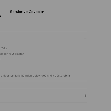
Sorular ve Cevaplar
z
a Yaka
Viskon % 2 Elastan
.
nkler ışık farklılığından dolayı değişiklik gösterebilir.