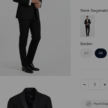
Beden
44
46
Fiyat Düş