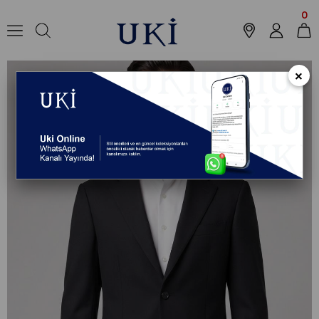
Anasayfa
Koleksiyon
Ceket
Klasik Ceket
SİYAH Mono Yaka Klasik C
0
×