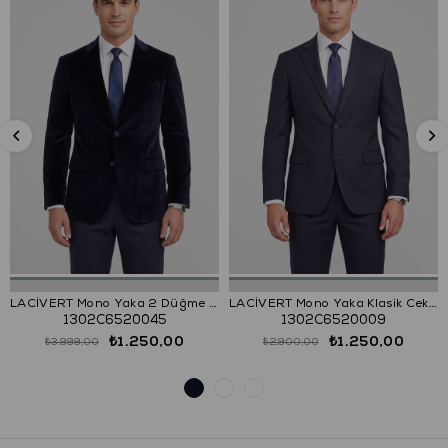
LACİVERT Mono Yaka 2 Düğme Çift Yırtmaç Ceket
LACİVERT Mono Yaka Klasik Ceket
1302C6520045
1302C6520009
₺1.250,00
₺1.250,00
₺3.999,00
₺2.900,00