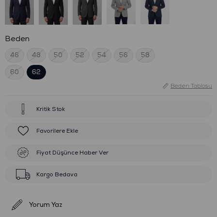
Beden
46
48
50
52
54
56
58
60
62
Beden Tablosu
Kritik Stok
Favorilere Ekle
Fiyat Düşünce Haber Ver
Kargo Bedava
Yorum Yaz