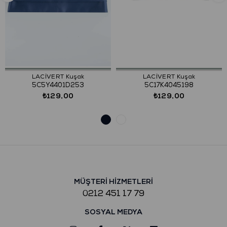
LACİVERT Kuşak
LACİVERT Kuşak
5C5Y4401D253
5C17K4045198
₺129,00
₺129,00
MÜŞTERİ HİZMETLERİ
0212 451 17 79
SOSYAL MEDYA