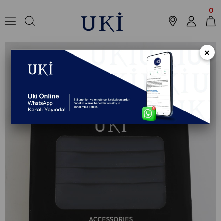
Anasayfa
Outlet
Aksesuar
Kuşak
LACİVERT Smokin Kuşak
0
×