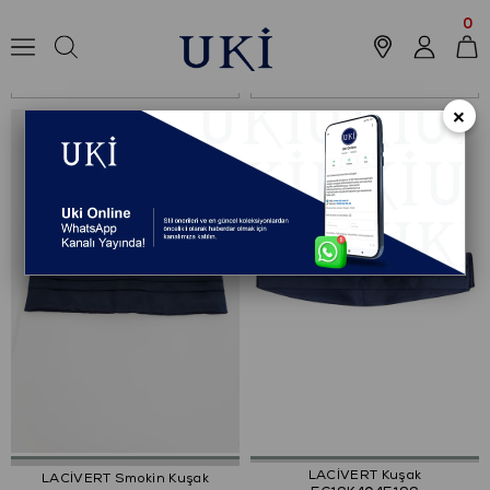
Anasayfa
Outlet
Aksesuar
Kuşak
0
Sıralama
Filtreleme
×
LACİVERT Kuşak
LACİVERT Smokin Kuşak