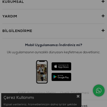
KURUMSAL
YARDIM
BILGILENDIRME
Mobil Uygulamamızı İndirdiniz mi?
Uki uygulamasının ayrıcalıklı dünyasını keşfetmeye davetlisiniz.
KVKK Aydınlatma Metni
Üyelik Sözleşmesi
Çerez Kullanımı
Kişisel verileriniz, hizmetlerimizin daha iyi bir şekilde
Copyright © 2022
uki.com.tr
All rights reserved.