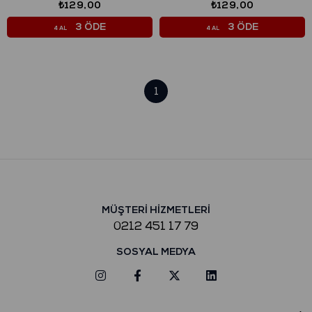
₺129,00
₺129,00
3 ÖDE
3 ÖDE
4 AL
4 AL
1
MÜŞTERİ HİZMETLERİ
0212 451 17 79
SOSYAL MEDYA