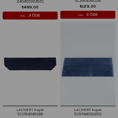
5C16K4045126
240400324501
₺129,00
₺499,00
3 ÖDE
3 ÖDE
4 AL
4 AL
LACİVERT Kuşak
LACİVERT Kuşak
5C17K4045198
5C5Y4401D253