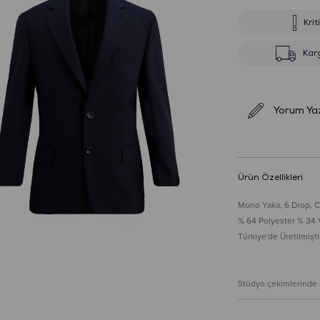
Krit
Kar
Yorum Ya
Ürün Özellikleri
Mono Yaka, 6 Drop, Co
% 64 Polyester % 34 
Türkiye'de Üretilmiştir
Stüdyo çekimlerinde re