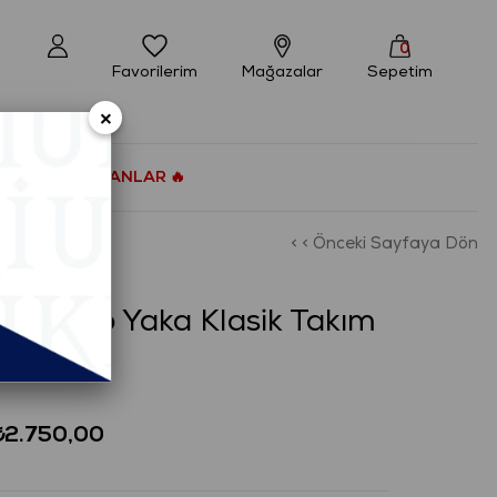
0
Favorilerim
Mağazalar
Sepetim
×
ÇOK SATANLAR 🔥
< < Önceki Sayfaya Dön
T Mono Yaka Klasik Takım
₺2.750,00