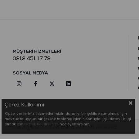
MÜŞTERİ HİZMETLERİ
0212 451 17 79
SOSYAL MEDYA
Çerez Kullanımı
Kişisel verileriniz, hizmetlerimizin daha iyi bir şekilde sunulması için
mevzuata uygun bir şekilde toplanıp işlenir. Konuyla ilgili detaylı bilgi
almak için
Gizlilik Politikamızı
inceleyebilirsiniz.
Copyright © 2022
uki.com.tr
All rights reserved.