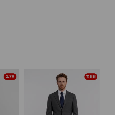
%72
%68