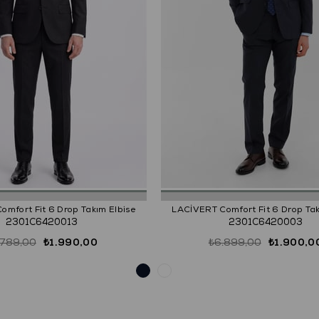
mfort Fit 6 Drop Takım Elbise
LACİVERT Comfort Fit 6 Drop Tak
2301C6420013
2301C6420003
.789,00
₺1.990,00
₺6.899,00
₺1.900,0