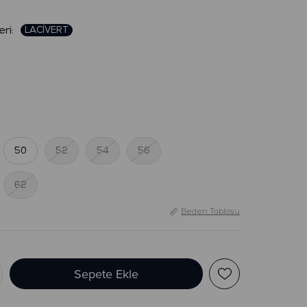
:
50
52
54
56
62
Beden Tablosu