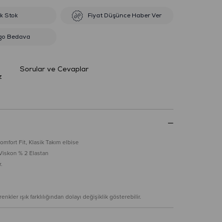
ik Stok
Fiyat Düşünce Haber Ver
go Bedava
Sorular ve Cevaplar
z
mfort Fit, Klasik Takım elbise
Viskon % 2 Elastan
.
nkler ışık farklılığından dolayı değişiklik gösterebilir.