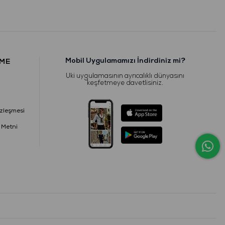
Mobil Uygulamamızı İndirdiniz mi?
RME
Uki uygulamasının ayrıcalıklı dünyasını
keşfetmeye davetlisiniz.
zleşmesi
 Metni
i