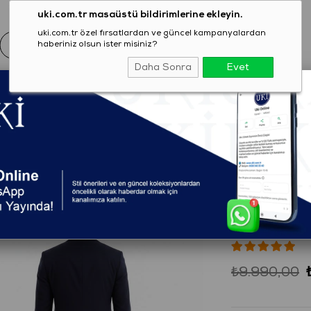
uki.com.tr masaüstü bildirimlerine ekleyin.
uki.com.tr özel fırsatlardan ve güncel kampanyalardan
haberiniz olsun ister misiniz?
Daha Sonra
Evet
EZON
GİYİM
AYAKKABI
AKSESUAR
T-SHIRT
ACİVERT Mono Yaka Klasik Takım Elbise
(2301C0625272)
LACİVER
Elbise
₺9.990,00