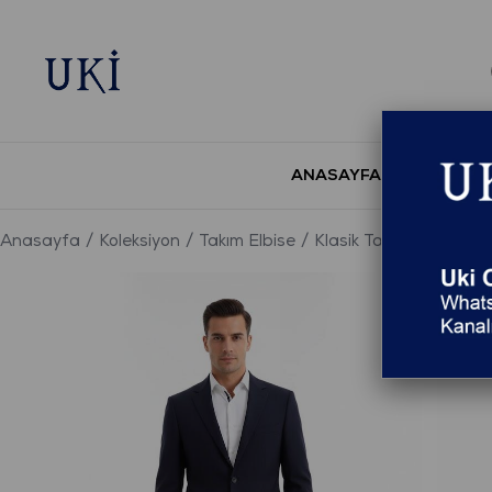
ANASAYFA
YENİ S
Anasayfa
Koleksiyon
Takım Elbise
Klasik Takım Elbise
L