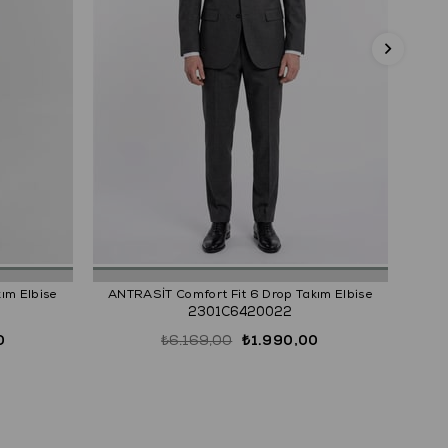
LAC
ım Elbise
ANTRASİT Comfort Fit 6 Drop Takım Elbise
2301C6420022
0
₺6.169,00
₺1.990,00