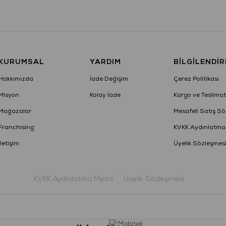
KURUMSAL
YARDIM
BILGILENDI
Hakkımızda
İade Değişim
Çerez Politikası
Misyon
Kolay İade
Kargo ve Teslimat
Mağazalar
Mesafeli Satış Sö
Franchising
KVKK Aydınlatma
İletişim
Üyelik Sözleşmes
KVKK Aydınlatma Metni
Üyelik Sözleşmesi