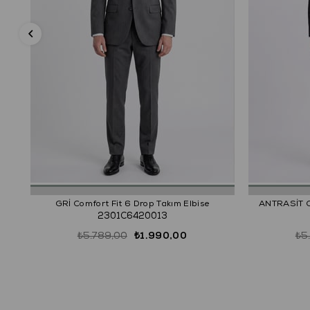
GRİ Comfort Fit 6 Drop Takım Elbise
ANTRASİT Co
2301C6420013
₺5.789,00
₺1.990,00
₺5