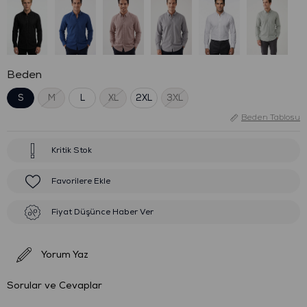
Beden
S
M
L
XL
2XL
3XL
Beden Tablosu
Kritik Stok
Favorilere Ekle
Fiyat Düşünce Haber Ver
Yorum Yaz
Sorular ve Cevaplar