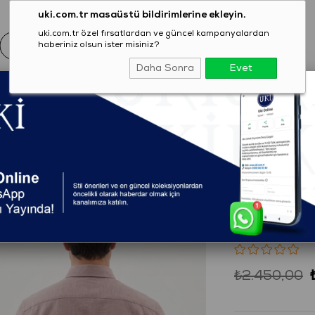
uki.com.tr masaüstü bildirimlerine ekleyin.
uki.com.tr özel fırsatlardan ve güncel kampanyalardan
haberiniz olsun ister misiniz?
Daha Sonra
Evet
EZON
GİYİM
AYAKKABI
AKSESUAR
T-SHIRT
meli Yaka Comfort Fit Şamre Gömlek
(1304C0620056)
KAHVE D
Şamre 
₺2.450,00