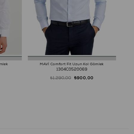
mlek
MAVİ Comfort Fit Uzun Kol Gömlek
1304C0520069
₺1.290,00
₺900,00