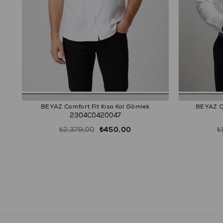
BEYAZ Comfort Fit Kısa Kol Gömlek
BEYAZ Co
2304C0420047
₺2.379,00
₺450,00
₺