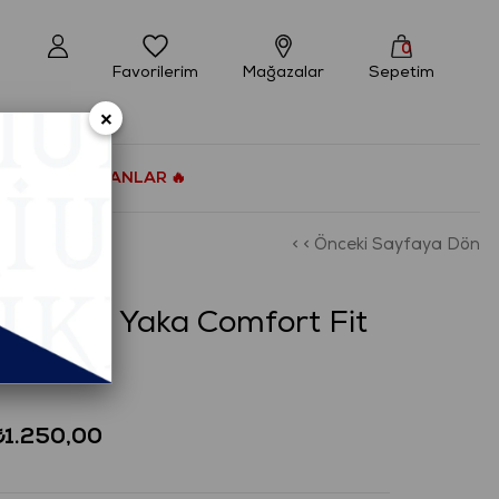
0
Favorilerim
Mağazalar
Sepetim
×
ÇOK SATANLAR 🔥
< < Önceki Sayfaya Dön
üğmeli Yaka Comfort Fit
Gömlek
₺1.250,00