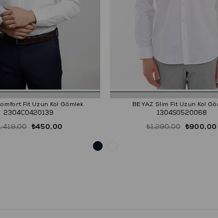
mfort Fit Uzun Kol Gömlek
BEYAZ Slim Fit Uzun Kol Gö
2304C0420139
1304S0520068
1.419,00
₺450,00
₺1.290,00
₺900,00