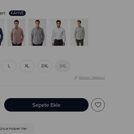
:
L
XL
2XL
3XL
Beden Tablosu
ünce Haber Ver