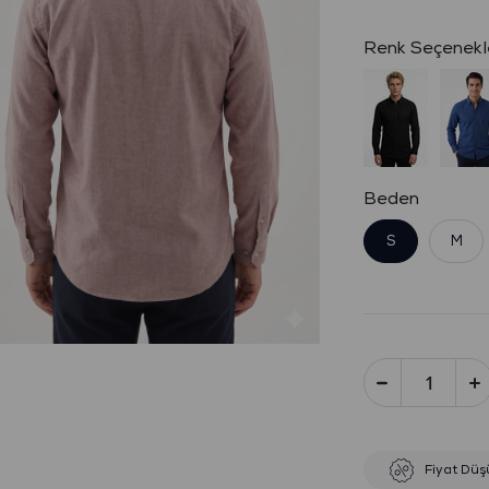
Beden
S
M
Fiyat Düş