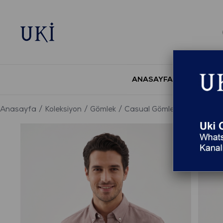
ANASAYFA
YENİ S
Anasayfa
Koleksiyon
Gömlek
Casual Gömlek
KAHVE Düğ