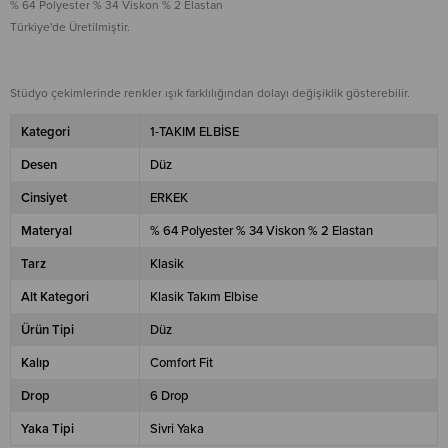
% 64 Polyester % 34 Viskon % 2 Elastan
Türkiye'de Üretilmiştir.
Stüdyo çekimlerinde renkler ışık farklılığından dolayı değişiklik gösterebilir.
Kategori
1-TAKIM ELBİSE
Desen
Düz
Cinsiyet
ERKEK
Materyal
% 64 Polyester % 34 Viskon % 2 Elastan
Tarz
Klasik
Alt Kategori
Klasik Takım Elbise
Ürün Tipi
Düz
Kalıp
Comfort Fit
Drop
6 Drop
Yaka Tipi
Sivri Yaka