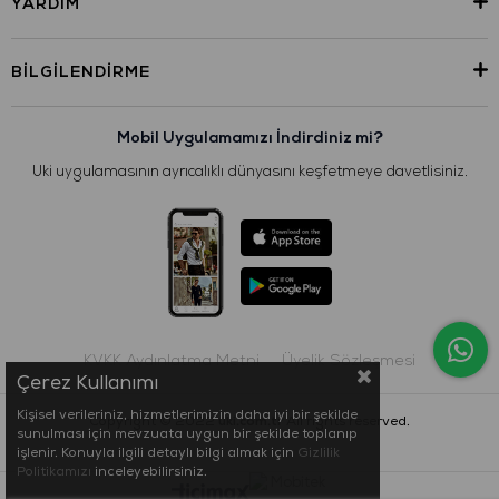
YARDIM
BILGILENDIRME
Mobil Uygulamamızı İndirdiniz mi?
Uki uygulamasının ayrıcalıklı dünyasını keşfetmeye davetlisiniz.
KVKK Aydınlatma Metni
Üyelik Sözleşmesi
Çerez Kullanımı
Kişisel verileriniz, hizmetlerimizin daha iyi bir şekilde
Copyright © 2022
uki.com.tr
All rights reserved.
sunulması için mevzuata uygun bir şekilde toplanıp
işlenir. Konuyla ilgili detaylı bilgi almak için
Gizlilik
Politikamızı
inceleyebilirsiniz.