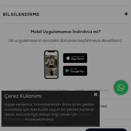
BILGILENDIRME
Mobil Uygulamamızı İndirdiniz mi?
Uki uygulamasının ayrıcalıklı dünyasını keşfetmeye davetlisiniz.
KVKK Aydınlatma Metni
Üyelik Sözleşmesi
Çerez Kullanımı
Kişisel verileriniz, hizmetlerimizin daha iyi bir şekilde
Copyright © 2022
uki.com.tr
All rights reserved.
sunulması için mevzuata uygun bir şekilde toplanıp
işlenir. Konuyla ilgili detaylı bilgi almak için
Gizlilik
Politikamızı
inceleyebilirsiniz.