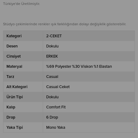
Türkiye'de Üretilmiştir.
Stüdyo çekimlerinde renkler ışık farklılığından dolayı değişiklik gösterebilir.
Kategori
2-CEKET
Desen
Dokulu
Cinsiyet
ERKEK
Materyal
%69 Polyester %30 Viskon %1 Elastan
Tarz
Casual
Alt Kategori
Casual Ceket
Ürün Tipi
Dokulu
Kalıp
Comfort Fit
Drop
6 Drop
Yaka Tipi
Mono Yaka