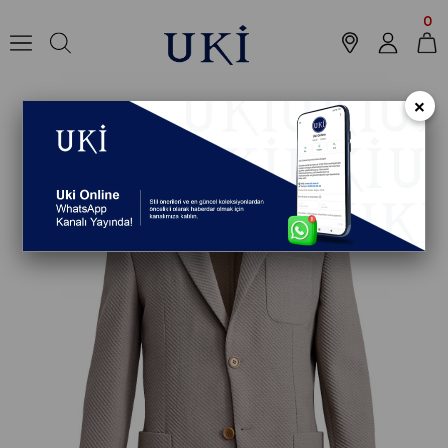
Anasayfa
Koleksiyon
Ceket
Casual Ceket
YEŞİL Mono Yaka, Torba 
0
×