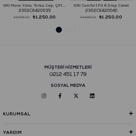
GRİ Mono Yaka, Torba Cep, Çift Yırtmaç Ceket
GRİ Comfort Fit 6 Drop Ceket
2302C6420035
2302C6420040
₺1.250,00
₺1.250,00
₺4.559,00
₺4.649,00
MÜŞTERİ HİZMETLERİ
0212 451 17 79
SOSYAL MEDYA
KURUMSAL
YARDIM