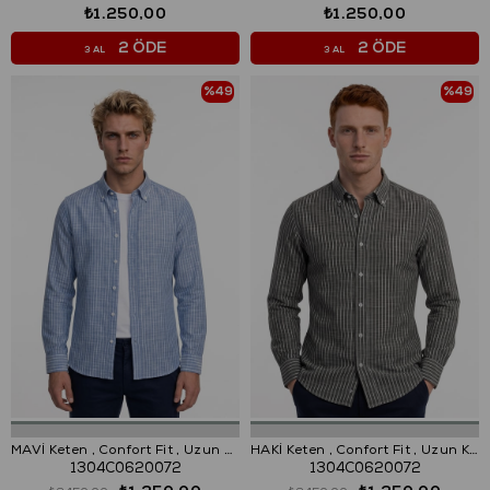
₺1.250,00
₺1.250,00
2 ÖDE
2 ÖDE
3 AL
3 AL
%49
%49
MAVİ Keten , Confort Fit , Uzun Kol , Çizgili Gömlek
HAKİ Keten , Confort Fit , Uzun Kol , Çizgili Gömlek
1304C0620072
1304C0620072