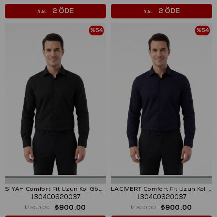
2 ÖDE
2 ÖDE
3 AL
3 AL
%54
%54
SİYAH Comfort Fit Uzun Kol Gömlek
LACİVERT Comfort Fit Uzun Kol Gömlek
1304C0620037
1304C0620037
₺900,00
₺900,00
₺1.950,00
₺1.950,00