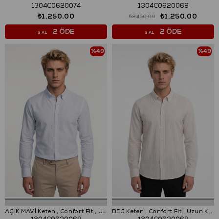
1304C0620074
1304C0620069
₺1.250,00
₺1.250,00
₺2.450,00
2 ÖDE
2 ÖDE
3 AL
3 AL
%49
%49
AÇIK MAVİ Keten , Confort Fit , Uzun Kol , Çizgili Gömlek
BEJ Keten , Confort Fit , Uzun Kol , Çizgili Gömlek