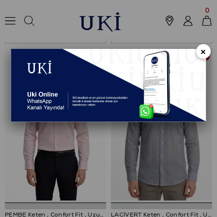
Anasayfa
Koleksiyon
UZUN KOL GÖMLEK
0
Sıralama
Filtreleme
×
%49
PEMBE Keten , Confort Fit , Uzun Kol , Çizgili Gömlek
LACİVERT Keten , Confort Fit , Uzun Kol , Çizgili Gömlek