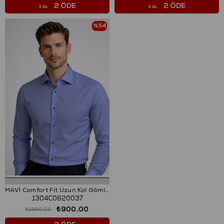
2 ÖDE
2 ÖDE
3 AL
3 AL
%54
MAVİ Comfort Fit Uzun Kol Gömlek
1304C0620037
₺900,00
₺1.950,00