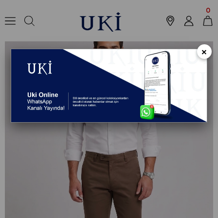
Anasayfa
Koleksiyon
Pantolon
Chino Pantolon
TOPRAK Slim Fit C
0
×