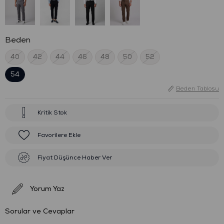
Beden
40
42
44
46
48
50
52
54
Beden Tablosu
Kritik Stok
Favorilere Ekle
Fiyat Düşünce Haber Ver
Yorum Yaz
Sorular ve Cevaplar