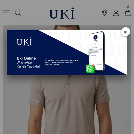
Anasayfa
Koleksiyon
T-shirt
Polo Yaka T-Shirt
TAŞ Polo Yaka Süp
0
×