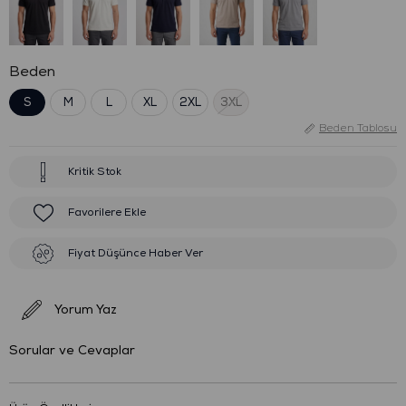
Beden
S
M
L
XL
2XL
3XL
Beden Tablosu
Kritik Stok
Favorilere Ekle
Fiyat Düşünce Haber Ver
Yorum Yaz
Sorular ve Cevaplar