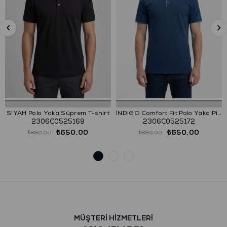
SİYAH Polo Yaka Süprem T-shirt
İNDİGO Comfort Fit Polo Yaka Pike T-Shirt
2306C0525169
2306C0525172
₺650,00
₺650,00
₺890,00
₺890,00
MÜŞTERİ HİZMETLERİ