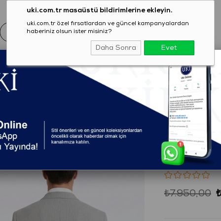
uki.com.tr masaüstü bildirimlerine ekleyin.
uki.com.tr özel fırsatlardan ve güncel kampanyalardan
haberiniz olsun ister misiniz?
Daha Sonra
Evet
EZON
GİYİM
AYAKKABI
AKSESUAR
T-SHIRT
t Fit 6 Drop Kruvaze Ceket
(2302C0625419)
TAŞ Comf
Ceket
₺7.950,00