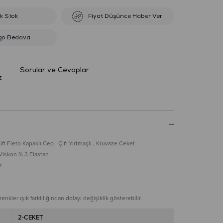
ik Stok
Fiyat Düşünce Haber Ver
go Bedava
Sorular ve Cevaplar
z
ift Fleto Kapaklı Cep , Çift Yırtmaçlı , Kruvaze Ceket
Viskon % 3 Elastan
.
nkler ışık farklılığından dolayı değişiklik gösterebilir.
2-CEKET