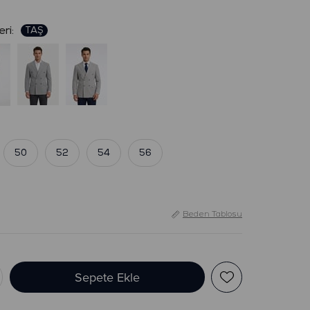
:
50
52
54
56
Beden Tablosu