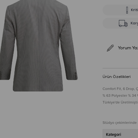
Krit
Kar
Yorum Ya
Ürün Özellikleri
Comfort Fit, 6 Drop, Ç
% 63 Polyester % 34 
Türkiye'de Üretilmiştir
Stüdyo çekimlerinde re
Kategori