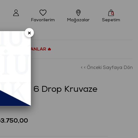
0
Favorilerim
Mağazalar
Sepetim
×
ÇOK SATANLAR 🔥
< < Önceki Sayfaya Dön
ort Fit 6 Drop Kruvaze
₺3.750,00