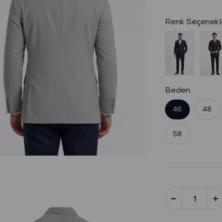
Beden
46
48
58