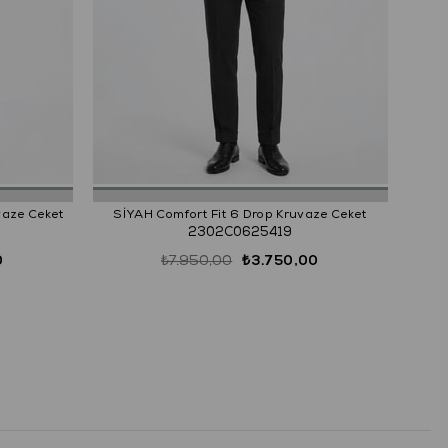
G
vaze Ceket
SİYAH Comfort Fit 6 Drop Kruvaze Ceket
2302C0625419
0
₺7.950,00
₺3.750,00