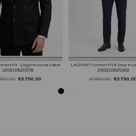
fort Fit , Çizgili Kruvaze Ceket
LACİVERT Comfort Fit 6 Drop Kru
1302C0620078
2302C0625419
.950,00
₺3.750,00
₺7.950,00
₺3.750,0