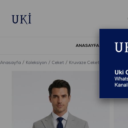
ANASAYFA
YENİ S
Anasayfa
Koleksiyon
Ceket
Kruvaze Ceket
TAŞ Comfor