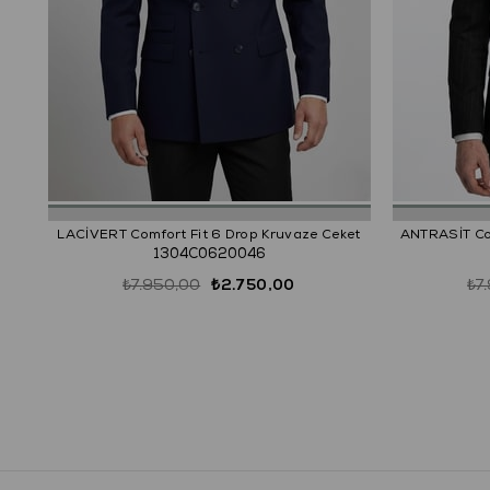
LACİVERT Comfort Fit 6 Drop Kruvaze Ceket
ANTRASİT Com
1304C0620046
₺7.950,00
₺2.750,00
₺7