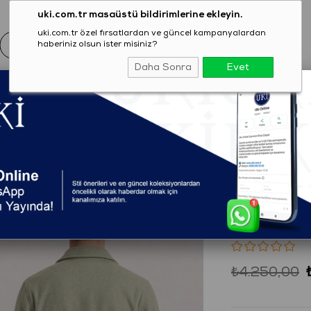
uki.com.tr masaüstü bildirimlerine ekleyin.
uki.com.tr özel fırsatlardan ve güncel kampanyalardan
haberiniz olsun ister misiniz?
Daha Sonra
Evet
EZON
GİYİM
AYAKKABI
AKSESUAR
T-SHIRT
U YEŞİLİ Comfort Fit Gömlek Ceket
(2304C0625279
SU YEŞİL
Ceket
₺4.250,00