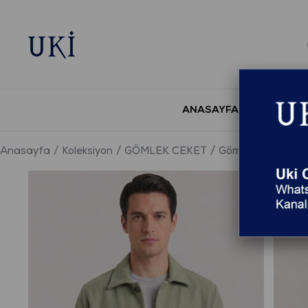
ANASAYFA
YENİ S
Anasayfa
Koleksiyon
GÖMLEK CEKET
Gömlek Ceket
S