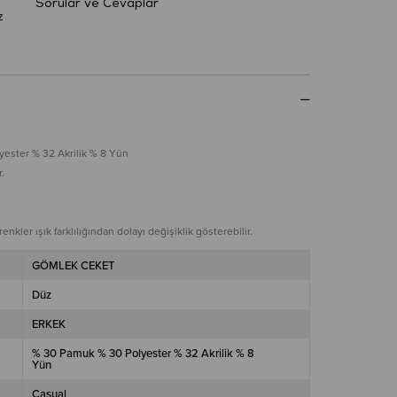
Sorular ve Cevaplar
z
ester % 32 Akrilik % 8 Yün
.
nkler ışık farklılığından dolayı değişiklik gösterebilir.
GÖMLEK CEKET
Düz
ERKEK
% 30 Pamuk % 30 Polyester % 32 Akrilik % 8
Yün
Casual