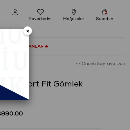
0
Favorilerim
Mağazalar
Sepetim
×
ÇOK SATANLAR 🔥
< < Önceki Sayfaya Dön
)
İ Comfort Fit Gömlek
₺990,00