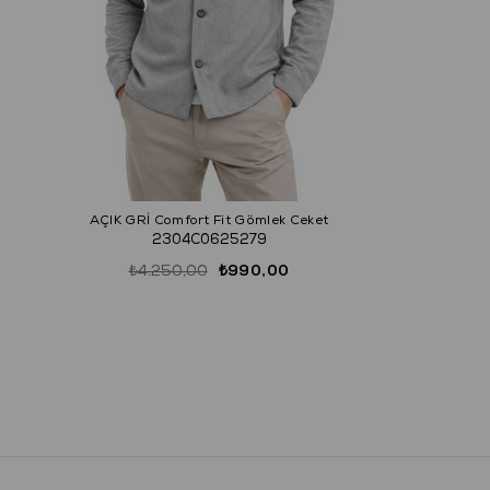
AÇIK GRİ Comfort Fit Gömlek Ceket
2304C0625279
₺4.250,00
₺990,00