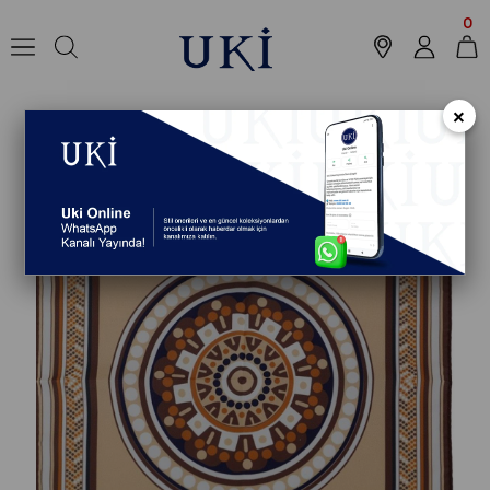
Anasayfa
Aksesuar
Mendil
Mendil
STANDART Mendil
0
×