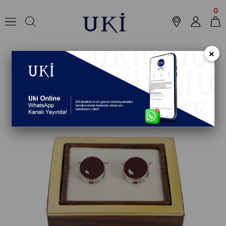
Anasayfa
Aksesuar
Kol Düğmesi
Kol Düğmesi
STANDART Kol Düğm
0
×