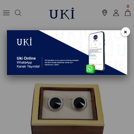
Anasayfa
Aksesuar
Kol Düğmesi
Kol Düğmesi
STANDART Kol Düğm
0
×