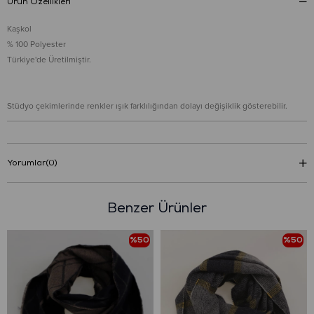
Ürün Özellikleri
Kaşkol
% 100 Polyester
Türkiye'de Üretilmiştir.
Stüdyo çekimlerinde renkler ışık farklılığından dolayı değişiklik gösterebilir.
Yorumlar
(0)
Benzer Ürünler
%50
%50