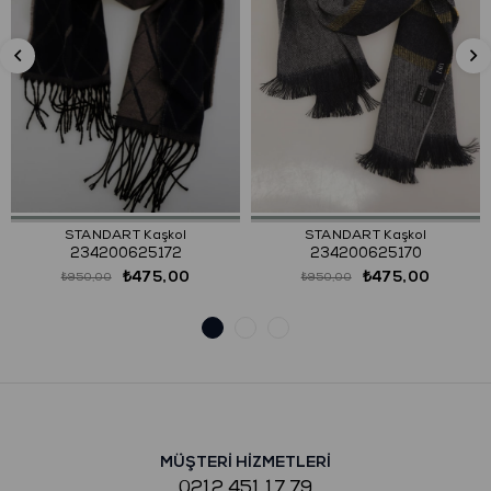
STANDART Kaşkol
STANDART Kaşkol
234200625172
234200625170
₺475,00
₺475,00
₺950,00
₺950,00
MÜŞTERİ HİZMETLERİ
0212 451 17 79