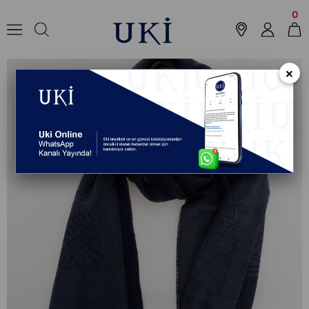
Anasayfa
Aksesuar
Kaşkol
Kaşkol
STANDART Kaşkol
0
×