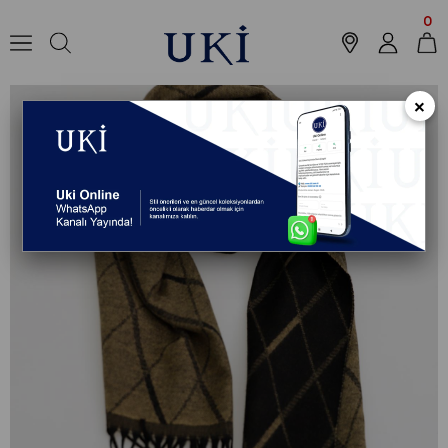
Anasayfa
Aksesuar
Kaşkol
Kaşkol
STANDART Kaşkol
0
×