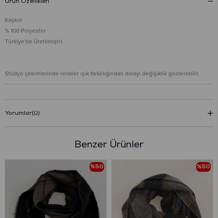
Ürün Özellikleri
Kaşkol
% 100 Polyester
Türkiye'de Üretilmiştir.
Stüdyo çekimlerinde renkler ışık farklılığından dolayı değişiklik gösterebilir.
Yorumlar
(0)
Benzer Ürünler
%50
%50