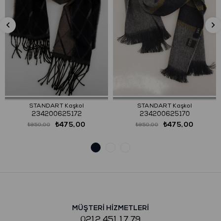
STANDART Kaşkol
STANDART Kaşkol
234200625172
234200625170
₺475,00
₺475,00
₺950,00
₺950,00
MÜŞTERİ HİZMETLERİ
0212 451 17 79