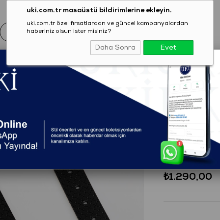
uki.com.tr masaüstü bildirimlerine ekleyin.
uki.com.tr özel fırsatlardan ve güncel kampanyalardan
haberiniz olsun ister misiniz?
Daha Sonra
Evet
EZON
GİYİM
AYAKKABI
AKSESUAR
T-SHIRT
Kemer
(2313C0625303)
SİYAH D
₺1.290,00