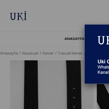
ANASAYFA
YENİ S
Anasayfa
Aksesuar
Kemer
Casual Kemer
SİYAH Deri 