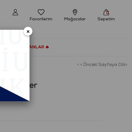
0
Favorilerim
Mağazalar
Sepetim
×
ÇOK SATANLAR 🔥
< < Önceki Sayfaya Dön
eri Kemer