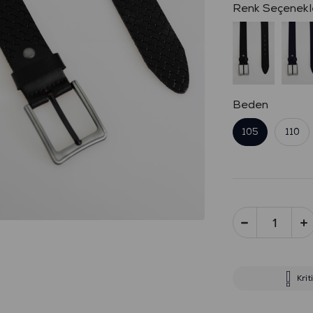
Beden
105
110
Krit