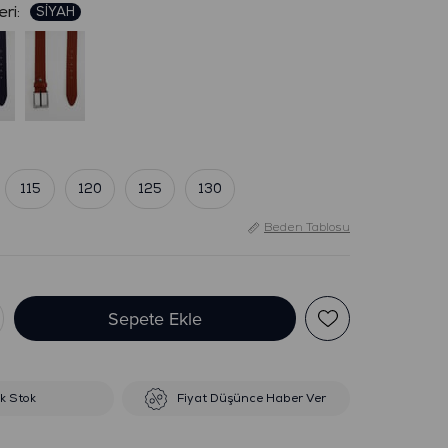
:
115
120
125
130
Beden Tablosu
ik Stok
Fiyat Düşünce Haber Ver