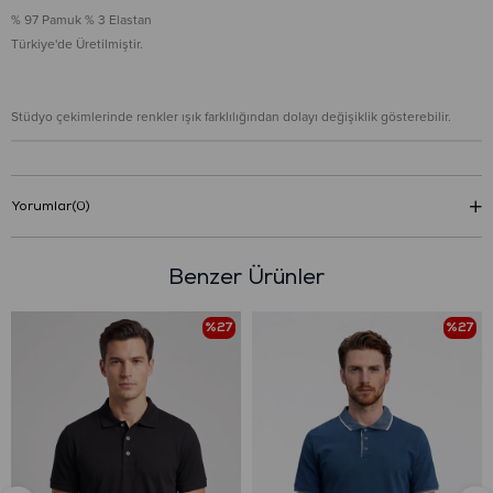
% 97 Pamuk % 3 Elastan
Türkiye'de Üretilmiştir.
Stüdyo çekimlerinde renkler ışık farklılığından dolayı değişiklik gösterebilir.
Yorumlar
(0)
Benzer Ürünler
%27
%27