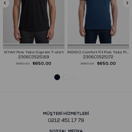
SİYAH Polo Yaka Süprem T-shirt
İNDİGO Comfort Fit Polo Yaka Pike T-Shirt
2306C0525169
2306C0525172
₺650,00
₺650,00
₺890,00
₺890,00
MÜŞTERİ HİZMETLERİ
0212 451 17 79
SOSYAL MEDYA