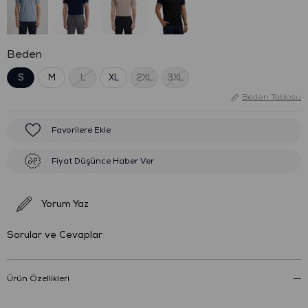
Beden
S
M
L
XL
2XL
3XL
Beden Tablosu
Favorilere Ekle
Fiyat Düşünce Haber Ver
Yorum Yaz
Sorular ve Cevaplar
Ürün Özellikleri