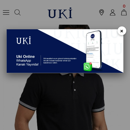
Anasayfa
Koleksiyon
T-shirt
Polo Yaka T-Shirt
SİYAH Comfort Fit P
0
×