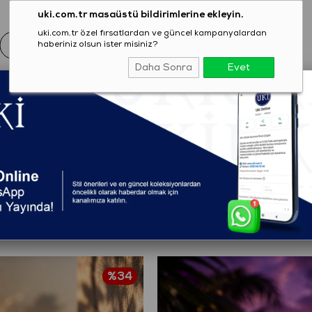
uki.com.tr masaüstü bildirimlerine ekleyin.
uki.com.tr özel fırsatlardan ve güncel kampanyalardan
haberiniz olsun ister misiniz?
Daha Sonra
Evet
EZON
GİYİM
AYAKKABI
AKSESUAR
T-SHIRT
%34