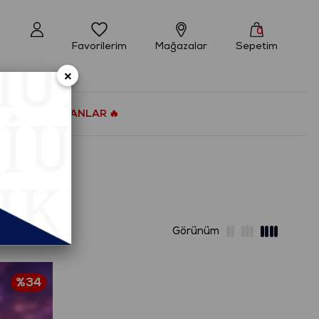
0
Favorilerim
Mağazalar
Sepetim
×
ÇOK SATANLAR 🔥
%34