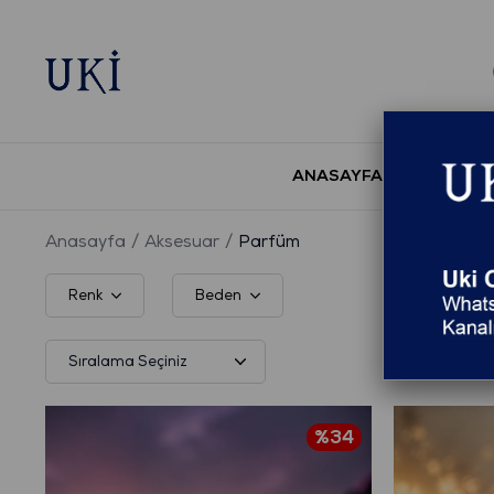
ANASAYFA
YENİ S
Anasayfa
Aksesuar
Parfüm
Renk
Beden
%34