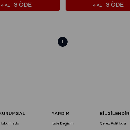
3 ÖDE
3 ÖDE
4 AL
4 AL
1
KURUMSAL
YARDIM
BILGILENDI
Hakkımızda
İade Değişim
Çerez Politikası