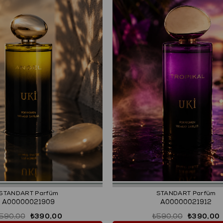
STANDART Parfüm
STANDART Parfüm
A00000021909
A00000021912
590,00
₺390,00
₺590,00
₺390,00