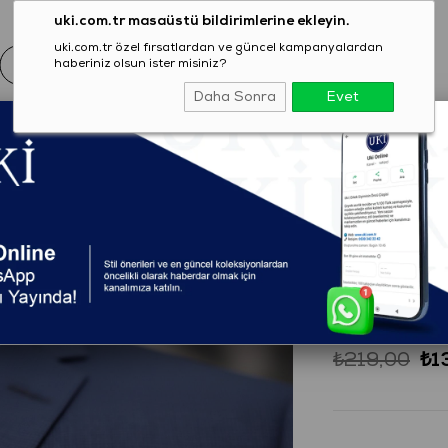
uki.com.tr masaüstü bildirimlerine ekleyin.
uki.com.tr özel fırsatlardan ve güncel kampanyalardan
haberiniz olsun ister misiniz?
Daha Sonra
Evet
EZON
GİYİM
AYAKKABI
AKSESUAR
T-SHIRT
l
(245000425266
MULTİ C
₺219,00
₺1