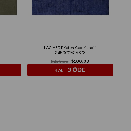
i
LACİVERT Keten Cep Mendili
2450C0525373
₺290,00
₺180,00
3 ÖDE
4 AL