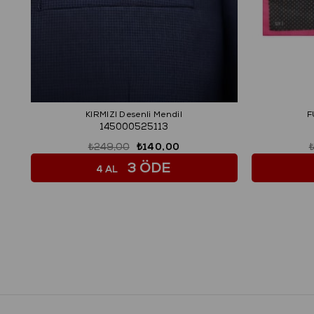
KIRMIZI Desenli Mendil
F
145000525113
₺249,00
₺140,00
3 ÖDE
4 AL