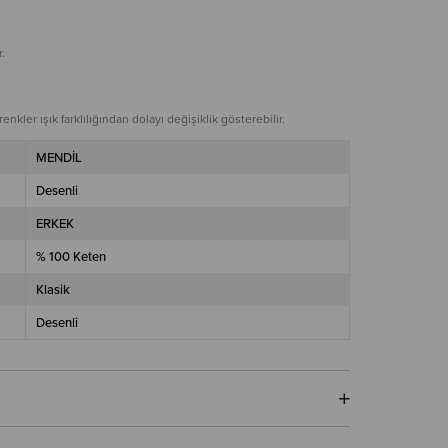
.
nkler ışık farklılığından dolayı değişiklik gösterebilir.
MENDİL
Desenli
ERKEK
% 100 Keten
Klasik
Desenli