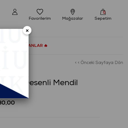
0
Favorilerim
Mağazalar
Sepetim
×
ÇOK SATANLAR 🔥
< < Önceki Sayfaya Dön
)
OLOR Desenli Mendil
30,00