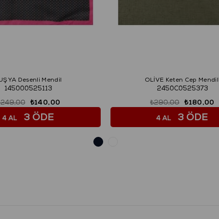
UŞYA Desenli Mendil
OLİVE Keten Cep Mendil
145000525113
2450C0525373
₺249,00
₺140,00
₺290,00
₺180,00
3 ÖDE
3 ÖDE
4 AL
4 AL