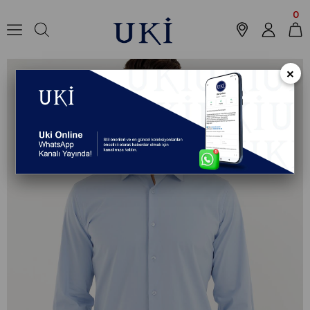
Anasayfa
Koleksiyon
Gömlek
Klasik Gömlek
MAVİ Slim Fit Uzun Ko
0
×