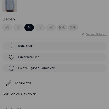
Beden
XS
S
M
L
XL
2XL
3XL
Beden Tablosu
Kritik Stok
Favorilere Ekle
Fiyat Düşünce Haber Ver
Yorum Yaz
Sorular ve Cevaplar