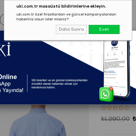
uki.com.tr masaüstü bildirimlerine ekleyin.
uki.com.tr özel fırsatlardan ve güncel kampanyalardan
haberiniz olsun ister misiniz?
Daha Sonra
Evet
EZON
GİYİM
AYAKKABI
AKSESUAR
T-SHIRT
ort Fit Uzun Kol Oxford Klasik Gömlek
(2304S0510138)
MAVİ Com
Klasik G
₺1.290,00