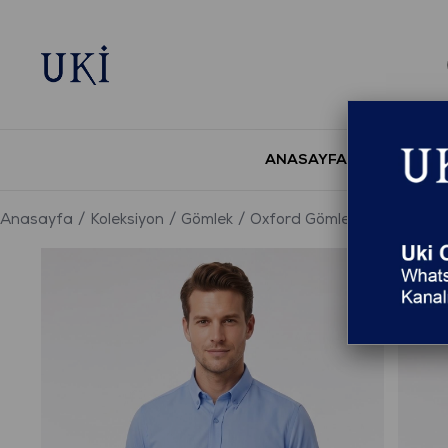
ANASAYFA
YENİ S
Anasayfa
Koleksiyon
Gömlek
Oxford Gömlek
MAVİ Comf