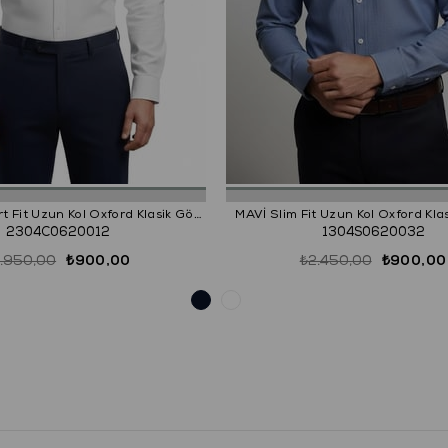
BEYAZ Comfort Fit Uzun Kol Oxford Klasik Gömlek
MAVİ Slim Fit Uzun Kol Oxford Kla
2304C0620012
1304S0620032
1.950,00
₺900,00
₺2.450,00
₺900,00