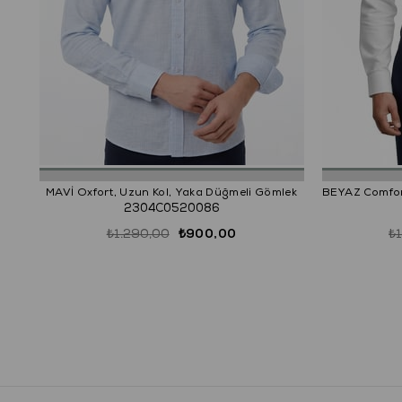
MAVİ Oxfort, Uzun Kol, Yaka Düğmeli Gömlek
2304C0520086
₺1.290,00
₺900,00
₺