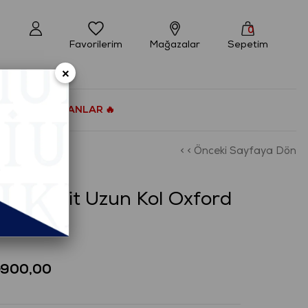
0
Favorilerim
Mağazalar
Sepetim
×
ÇOK SATANLAR 🔥
< < Önceki Sayfaya Dön
fort Fit Uzun Kol Oxford
ömlek
₺900,00