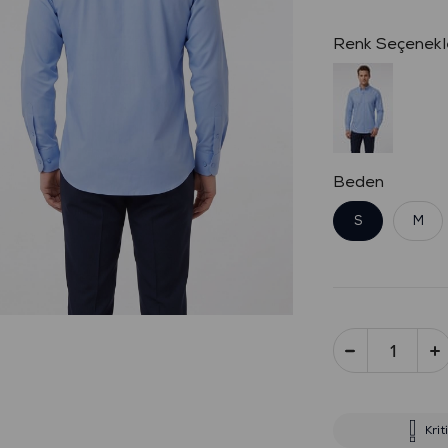
Beden
S
M
Krit