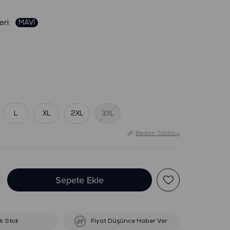
:
L
XL
2XL
3XL
Beden Tablosu
ik Stok
Fiyat Düşünce Haber Ver