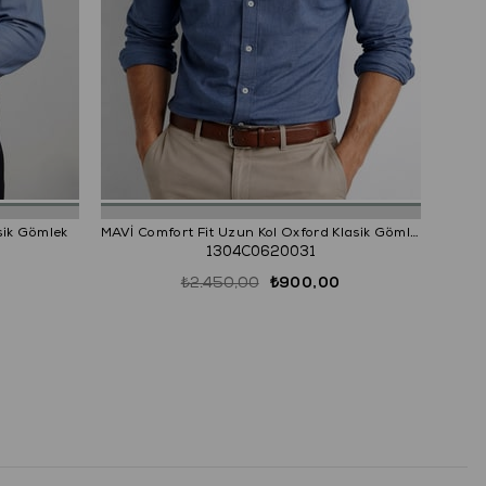
sik Gömlek
MAVİ Comfort Fit Uzun Kol Oxford Klasik Gömlek
1304C0620031
₺2.450,00
₺900,00