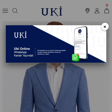
Anasayfa
Koleksiyon
Ceket
MAVİ Comfort Fit 6 Drop Ceket
0
×