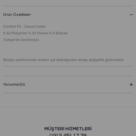
Ürün Özellikleri
Comfort Fit , Casual Ceket
% 62 Polyester % 33 Viskon % 5 Elastan
Türkiye'de Üretilmiştir.
Stüdyo çekimlerinde renkler ışık farklılığından dolayı değişiklik gösterebilir.
Yorumlar
(0)
MÜŞTERİ HİZMETLERİ
0212 451 17 79