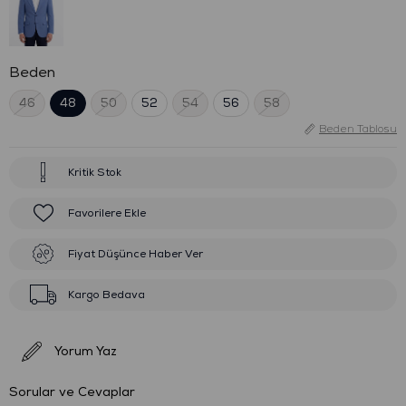
Beden
46
48
50
52
54
56
58
Beden Tablosu
Kritik Stok
Favorilere Ekle
Fiyat Düşünce Haber Ver
Kargo Bedava
Yorum Yaz
Sorular ve Cevaplar