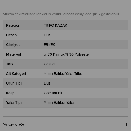
Stüdyo çekimlerinde renkler ışık farklılığından dolayı değişiklik gösterebilir.
Kategori
TRİKO KAZAK
Desen
Düz
Cinsiyet
ERKEK
Materyal
% 70 Pamuk % 30 Polyester
Tarz
Casual
Alt Kategori
Yarım Balıkcı Yaka Triko
Ürün Tipi
Düz
Kalıp
Comfort Fit
Yaka Tipi
Yarım Balıkçıl Yaka
Yorumlar
(0)