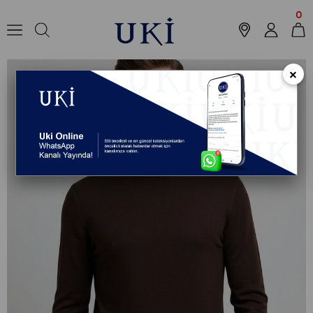
Anasayfa
Koleksiyon
Triko & Kazak
TRIKO
KAHVE Tam Balıkçı Yaka 
0
×