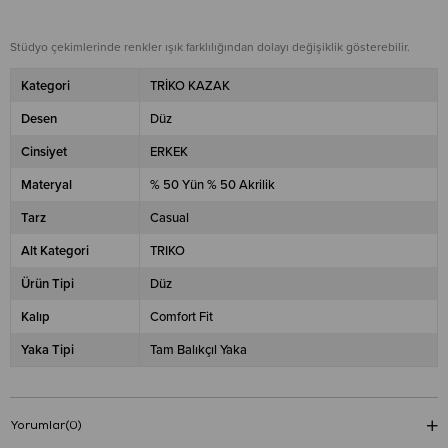
Stüdyo çekimlerinde renkler ışık farklılığından dolayı değişiklik gösterebilir.
Kategori
TRİKO KAZAK
Desen
Düz
Cinsiyet
ERKEK
Materyal
% 50 Yün % 50 Akrilik
Tarz
Casual
Alt Kategori
TRIKO
Ürün Tipi
Düz
Kalıp
Comfort Fit
Yaka Tipi
Tam Balıkçıl Yaka
Yorumlar
(0)