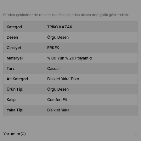
Stüdyo çekimlerinde renkler ışık farklılığından dolayı değişiklik gösterebilir.
Kategori
TRİKO KAZAK
Desen
Örgü Desen
Cinsiyet
ERKEK
Materyal
% 80 Yün % 20 Polyamid
Tarz
Casual
Alt Kategori
Bisiklet Yaka Triko
Ürün Tipi
Örgü Desen
Kalıp
Comfort Fit
Yaka Tipi
Bisiklet Yaka
Yorumlar
(0)