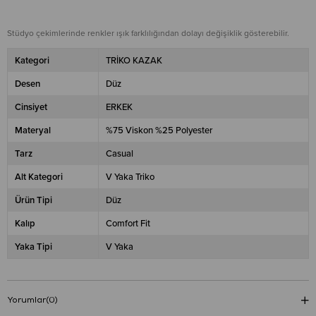
Stüdyo çekimlerinde renkler ışık farklılığından dolayı değişiklik gösterebilir.
Kategori
TRİKO KAZAK
Desen
Düz
Cinsiyet
ERKEK
Materyal
%75 Viskon %25 Polyester
Tarz
Casual
Alt Kategori
V Yaka Triko
Ürün Tipi
Düz
Kalıp
Comfort Fit
Yaka Tipi
V Yaka
Yorumlar
(0)