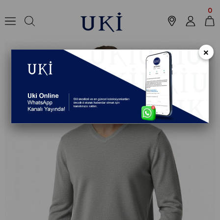
Anasayfa
Koleksiyon
Triko & Kazak
V Yaka Triko
GRİ V Yaka Triko 
0
×