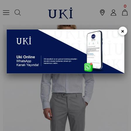
Anasayfa
Koleksiyon
Pantolon
Klasik Pantolon
GRİ Comfort Fit Kla
0
×