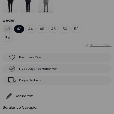
Beden
40
42
44
46
48
50
52
54
Beden Tablosu
Favorilere Ekle
Fiyat Düşünce Haber Ver
Kargo Bedava
Yorum Yaz
Sorular ve Cevaplar