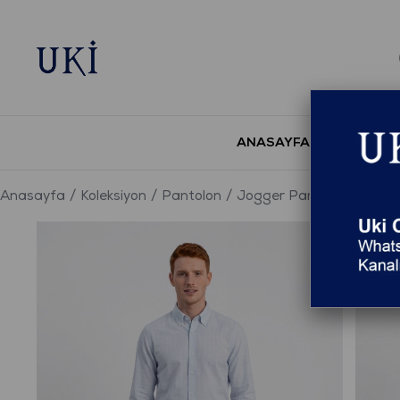
ANASAYFA
YENİ S
Anasayfa
Koleksiyon
Pantolon
Jogger Pantolon
GRİ C