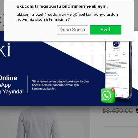
uki.com.tr masaüstü bildirimlerine ekleyin.
uki.com.tr özel fırsatlardan ve güncel kampanyalardan
haberiniz olsun ister misiniz?
Daha Sonra
Evet
EZON
GİYİM
AYAKKABI
AKSESUAR
T-SHIRT
omfort Fit Jogger Pantolon
(1303C0620105)
GRİ Comf
₺3.450,00