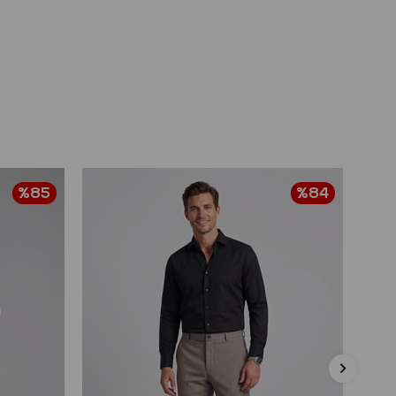
%85
%84