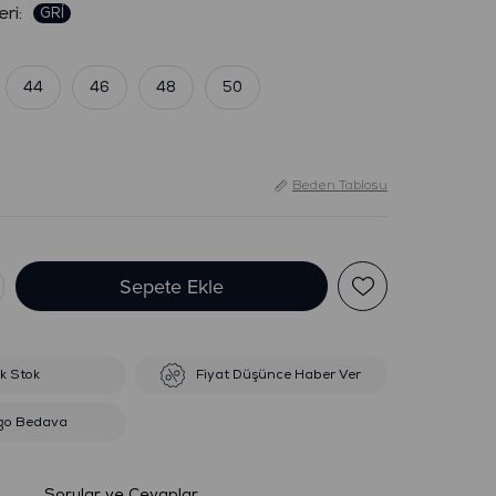
:
44
46
48
50
Beden Tablosu
ik Stok
Fiyat Düşünce Haber Ver
go Bedava
Sorular ve Cevaplar