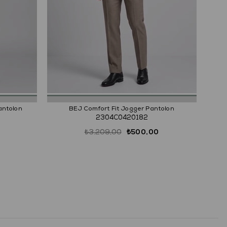
LA
antolon
BEJ Comfort Fit Jogger Pantolon
2304C0420182
₺3.209,00
₺500,00