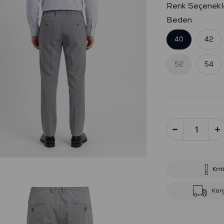
Beden
40
42
52
54
Krit
Kar