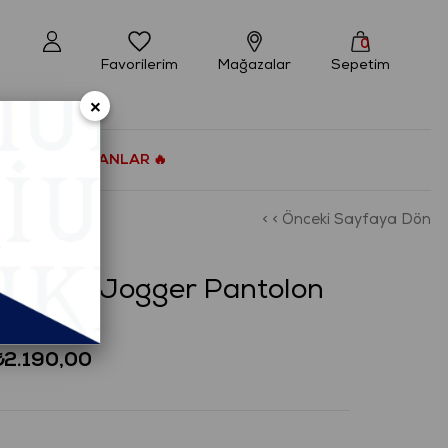
0
Favorilerim
Mağazalar
Sepetim
×
ÇOK SATANLAR 🔥
< < Önceki Sayfaya Dön
ort Fit Jogger Pantolon
₺2.190,00