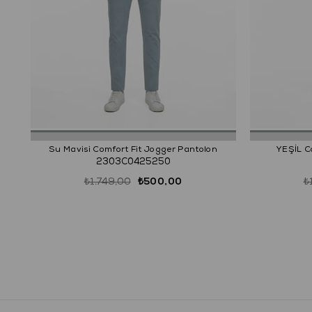
Su Mavisi Comfort Fit Jogger Pantolon
YEŞİL C
2303C0425250
₺1.749,00
₺500,00
₺