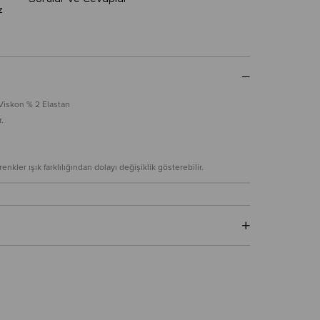
z
Viskon % 2 Elastan
.
nkler ışık farklılığından dolayı değişiklik gösterebilir.