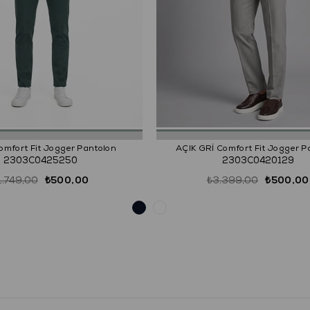
omfort Fit Jogger Pantolon
AÇIK GRİ Comfort Fit Jogger P
2303C0425250
2303C0420129
1.749,00
₺500,00
₺3.399,00
₺500,00