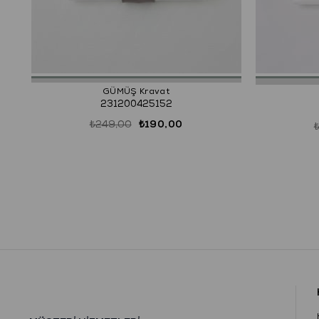
GÜMÜŞ Kravat
231200425152
₺249,00
₺190,00