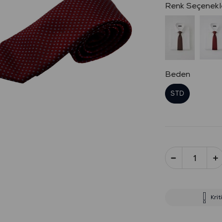
Beden
STD
Krit