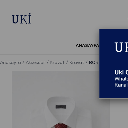
ANASAYFA
YENİ S
Anasayfa
Aksesuar
Kravat
Kravat
BORDO Desenli Kr