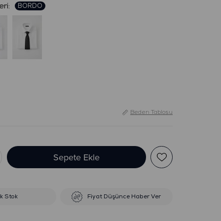
:
Beden Tablosu
ik Stok
Fiyat Düşünce Haber Ver