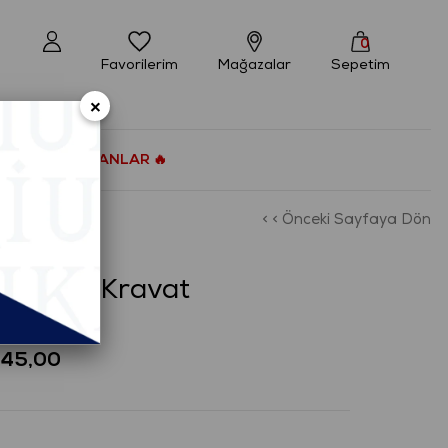
0
Favorilerim
Mağazalar
Sepetim
×
ÇOK SATANLAR 🔥
< < Önceki Sayfaya Dön
esenli Kravat
445,00