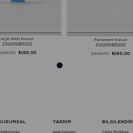
AÇIK MAVİ Kravat
Parlament Kravat
231200425152
231200425152
₺249,00
₺190,00
₺249,00
₺190,00
KURUMSAL
YARDIM
BILGILENDI
Hakkımızda
İade Değişim
Çerez Politikası