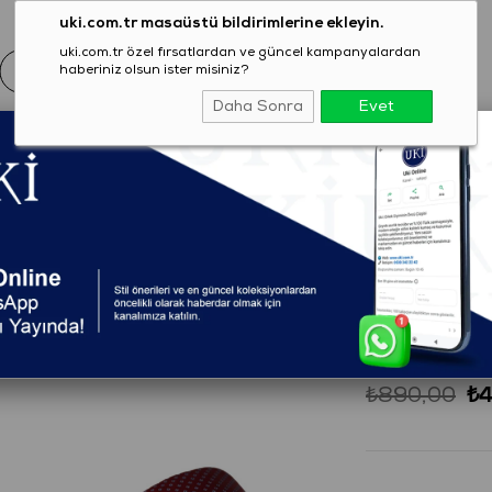
uki.com.tr masaüstü bildirimlerine ekleyin.
uki.com.tr özel fırsatlardan ve güncel kampanyalardan
haberiniz olsun ister misiniz?
Daha Sonra
Evet
EZON
GİYİM
AYAKKABI
AKSESUAR
T-SHIRT
avat
(231200625216)
BORDO D
₺890,00
₺