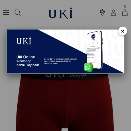
Anasayfa
Outlet
İç Giyim
Boxer
BORDO BOXER TEKLİ
0
×