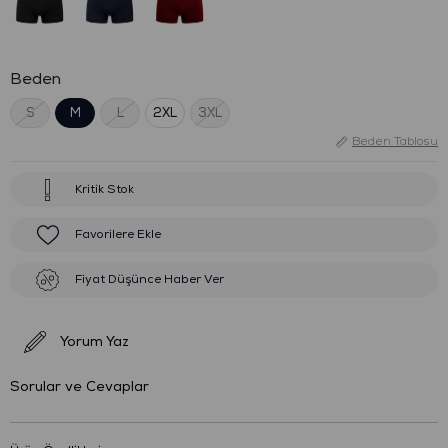
Beden
S
M
L
2XL
3XL
Beden Tablosu
Kritik Stok
Favorilere Ekle
Fiyat Düşünce Haber Ver
Yorum Yaz
Sorular ve Cevaplar