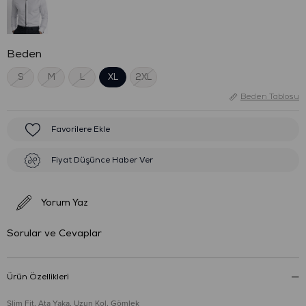
Beden
S
M
L
XL
2XL
Beden Tablosu
Favorilere Ekle
Fiyat Düşünce Haber Ver
Yorum Yaz
Sorular ve Cevaplar
Ürün Özellikleri
Slim Fit, Ata Yaka, Uzun Kol, Gömlek