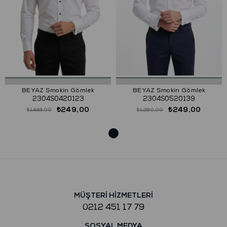
BEYAZ Smokin Gömlek
BEYAZ Smokin Gömlek
2304S0420123
2304S0520139
₺249,00
₺249,00
₺1.449,00
₺1.290,00
MÜŞTERİ HİZMETLERİ
0212 451 17 79
SOSYAL MEDYA