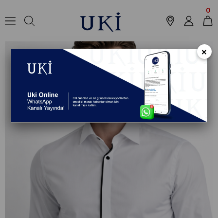
Anasayfa
Koleksiyon
Gömlek
Smokin Gömlek
BEYAZ Smokin Göm
0
×