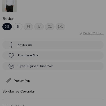
Beden
XS
S
M
L
XL
2XL
Beden Tablosu
Kritik Stok
Favorilere Ekle
Fiyat Düşünce Haber Ver
Yorum Yaz
Sorular ve Cevaplar