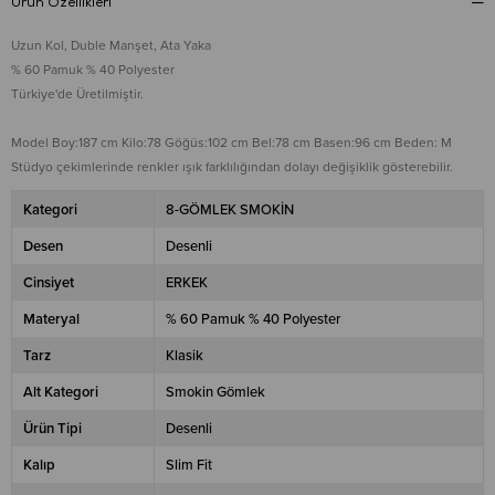
Ürün Özellikleri
Uzun Kol, Duble Manşet, Ata Yaka
% 60 Pamuk % 40 Polyester
Türkiye'de Üretilmiştir.
Model Boy:187 cm Kilo:78 Göğüs:102 cm Bel:78 cm Basen:96 cm Beden: M
Stüdyo çekimlerinde renkler ışık farklılığından dolayı değişiklik gösterebilir.
Kategori
8-GÖMLEK SMOKİN
Desen
Desenli
Cinsiyet
ERKEK
Materyal
% 60 Pamuk % 40 Polyester
Tarz
Klasik
Alt Kategori
Smokin Gömlek
Ürün Tipi
Desenli
Kalıp
Slim Fit