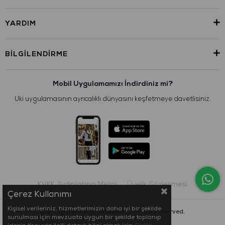
YARDIM
BILGILENDIRME
Mobil Uygulamamızı İndirdiniz mi?
Uki uygulamasının ayrıcalıklı dünyasını keşfetmeye davetlisiniz.
KVKK Aydınlatma Metni
Üyelik Sözleşmesi
Çerez Kullanımı
Kişisel verileriniz, hizmetlerimizin daha iyi bir şekilde
Copyright © 2022
uki.com.tr
All rights reserved.
sunulması için mevzuata uygun bir şekilde toplanıp