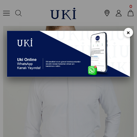
Anasayfa
Outlet
Gömlek
Smokin Gömlek
BEYAZ Slim Fit Uzun Ko
0
×